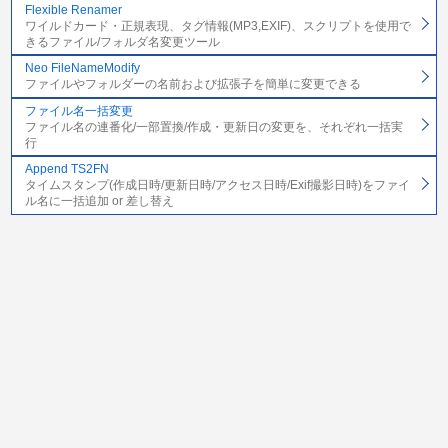
Flexible Renamer
ワイルドカード・正規表現、タグ情報(MP3,EXIF)、スクリプトを使用で
きるファイル/フォルダ名変更ツール
Neo FileNameModify
ファイルやフォルダーの名前および拡張子を簡単に変更できる
ファイル名一括変更
ファイル名の連番化/一部置換/作成・更新日の変更を、それぞれ一括実
行
Append TS2FN
タイムスタンプ(作成日時/更新日時/アクセス日時/Exif撮影日時)をファイ
ル名に一括追加 or 差し替え