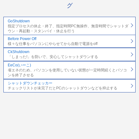
グ
GoShutdown
指定プロセスの休止・終了、指定時間PC無操作、無音時間でシャットダ
ウン・再起動・スタンバイ・休止を行う
Before Power Off
様々な仕事をパソコンにやらせてから自動で電源をoff
CkShutdown
「しまった!」を防いで、安心してシャットダウンする
EeCo(いーこ)
省エネのため、パソコンを使用していない状態が一定時間続くとパソコ
ンを終了させる
シャットダウンチェッカー
チェックリストが未完了だとPCのシャットダウンなどを抑止する