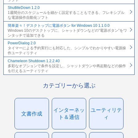
ShutMeDown 1.2.0
1週間分のスケジュールを細かく設定することもできる、フレキシブル
な電源操作自動化ソフト
簡単楽々！デスクトップに電源ボタン for Windows 10 1.1.0.0
Windows 10のデスクトップに、シャットダウンなどの“電源ボタン”をワ
ンタッチで追加できる
PowerDialog 2.0
タイマーによる予約実行にも対応した、シンプルでわかりやすい電源操
作ユーティリティ
Chameleon Shutdown 1.2.2.40
多彩なオプションで条件を設定し、シャットダウンや再起動などの操作
を行えるユーティリティ
カテゴリーから選ぶ
インターネッ
ユーティリテ
文書作成
ト＆通信
ィ