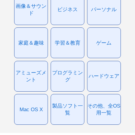
画像＆サウン
ビジネス
パーソナル
ド
家庭＆趣味
学習＆教育
ゲーム
アミューズメ
プログラミン
ハードウェア
ント
グ
製品ソフト一
その他、全OS
Mac OS X
覧
用一覧