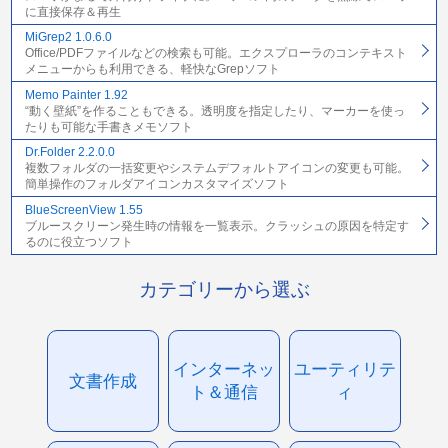
に直接保存＆再生
MiGrep2 1.0.6.0
Office/PDFファイルなどの検索も可能。エクスプローラのコンテキスト
メニューからも利用できる、軽快なGrepソフト
Memo Painter 1.92
“動く壁紙”を作ることもできる。透明度を指定したり、マーカーを使っ
たりも可能な手書きメモソフト
Dr.Folder 2.2.0.0
複数フォルダの一括変更やシステムデフォルトアイコンの変更も可能。
簡単操作のフォルダアイコンカスタマイズソフト
BlueScreenView 1.55
ブルースクリーン発生時の情報を一覧表示。クラッシュの原因を特定す
るのに役立つソフト
カテゴリーから選ぶ
インターネッ
ユーティリテ
文書作成
ト＆通信
ィ