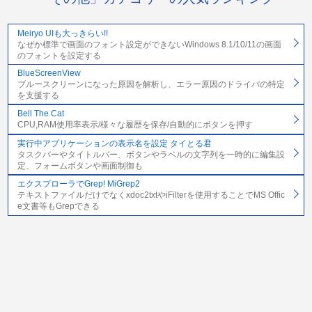
Meiryo UIも大っきらい!!
なぜか標準で画面のフォント設定ができないWindows 8.1/10/11の画面
のフォントを設定する
BlueScreenView
ブルースクリーンになった原因を解析し、エラー原因のドライバの特定
を支援する
Bell The Cat
CPU,RAM使用率表示/様々な履歴を保存/自動的にボタンを押す
実行中アプリケーションの表示名を設定 タイとる君
タスクバーやタイトルバー、ボタンやラベルの文字列を一時的に編集設
定、フォームボタンや画面制御も
エクスプローラでGrep! MiGrep2
テキストファイルだけでなくxdoc2txtやiFilterを使用することでMS Offic
e文書等もGrepできる