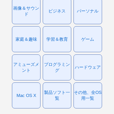
画像＆サウン
ビジネス
パーソナル
ド
家庭＆趣味
学習＆教育
ゲーム
アミューズメ
プログラミン
ハードウェア
ント
グ
製品ソフト一
その他、全OS
Mac OS X
覧
用一覧