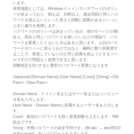
います。
使用場面としては、Windowsドメインでパスワードのポリシ
ーが決まっており、例えば、10桁以上、過去30回と同じパス
ワードを使えないといった長さと回数に制限があるといった
ときに威力を発揮します。
パスワードのポリシーは決まっているが、他のサーバとの都
合上、現在と同じパスワードを使いたいなどの理由で、パス
ワードを変更したくないときはあると思います。上記のパス
ワードポリシーに逆らうわけではなく、瞬時に数十回変更す
ることで、変更していないのと同じ効果を得ようとするツー
ルですので問題なく使用できると思います。
回数指定を0にすると通常のパスワード変更になります。
chpasswd [Domain Name] [User Name] [Count] [String] <Old
Pass> <New Pass>
Domain Name : ドメイン名またはサーバ名またはコンピュー
タ名を入力します。
User Name : Domain Nameに所属するユーザー名を入力しま
す。
Count : 新旧のパスワードを除く変更回数を入力します。999
回までです。
String : 中間パスワードの頭文字列です。(例:abc → abc001)O
ld Password : 古いパスワードを入力します。