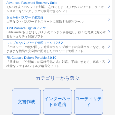
Advanced Password Recovery Suite
1,500種以上のソフトに対応。忘れてしまったIDやパスワード、ライセ
ンスキーをワンクリックで復元できるソフト
おまかせパスワード備忘録
大事なID・パスワードをスマートに記録する便利ツール
IObit Malware Fighter 7 PRO
Bitdefenderおよびオリジナルのエンジンを搭載し、様々な脅威に対応す
るセキュリティ対策ソフト
シンプルなパスワード管理ツール 1.2.5.2
「パスワードの使い回し」対策やクリップボードの自動クリアなど、さ
まざまな機能で安全性に配慮したパスワード管理ソフト
FileCapsule Deluxe Portable 2.0.10
「共通鍵」「公開鍵」の両暗号化方式に対応。手軽に使える、高速・高
機能なファイル/フォルダ暗号化ソフト
カテゴリーから選ぶ
インターネッ
ユーティリテ
文書作成
ト＆通信
ィ