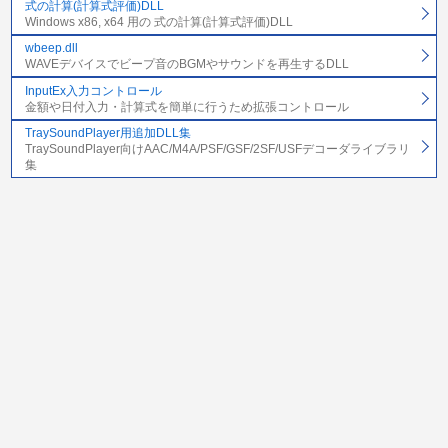
式の計算(計算式評価)DLL
Windows x86, x64 用の 式の計算(計算式評価)DLL
wbeep.dll
WAVEデバイスでビープ音のBGMやサウンドを再生するDLL
InputEx入力コントロール
金額や日付入力・計算式を簡単に行うため拡張コントロール
TraySoundPlayer用追加DLL集
TraySoundPlayer向けAAC/M4A/PSF/GSF/2SF/USFデコーダライブラリ
集