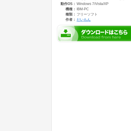
動作OS：
Windows 7/Vista/XP
2、そこに、システムからWScript.exeやCscri
3、AutoItX3.dllのZip版をダウンロードして、A
機種：
IBM-PC
4、このマニフェストのZipを解凍して、Cscript.
種類：
フリーソフト
5、下記の内容の Sample.batをそのフォルダ
作者：
だいもん
Sample.batを実行すると、左上にマウスカ
@if(0)==(0) title #YY:%~nx0&"%~dp0cscript.exe
function main(){
s="AutoItX3.dllによってウィンドウとマウ
sTitle=yAutoMakeTitle("^#YY:.+$","^ConsoleW
for(i=19;i<=31;i++){
WScript.Echo(i);oAuto.MouseMove(i*20,48);oAut
WScript.Sleep(100);
};
oShl.popup(s,30,"yPopup");
};
function yAutoMakeTitle(sreTitle,sreClass){
if(!sreClass)sreClass=".*";
return "[REGEXPTITLE:(?i)" + sreTitle + ";REGEX
};
oAuto = new ActiveXObject('AutoItX3.Control.1'
oShl=new ActiveXObject('WScript.Shell');
main();