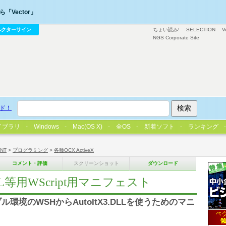
「Vector」
ベクターサイン
ちょい読み!
SELECTION
V
NGS Corporate Site
ド！
イブラリ
Windows
Mac(OS X)
全OS
新着ソフト
ランキング
/NT
>
プログラミング
>
各種OCX ActiveX
コメント・評価
スクリーンショット
ダウンロード
3.DLL等用WScript用マニフェスト
ータブル環境のWSHからAutoItX3.DLLを使うためのマニ