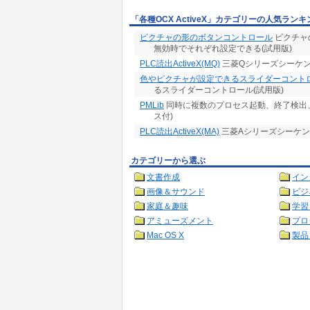
「各種OCX ActiveX」カテゴリーの人気ランキ
ピクチャの形のボタンコントロール
ピクチャ
無効時でそれぞれ設定できる(試用版)
PLC読出ActiveX(MQ)
三菱Qシリーズシーケンサ
色やピクチャが設定できるスライダーコント
るスライダーコントロール(試用版)
PMLib
同時に複数のプロセス起動、終了検出、ウィ
ス付)
PLC読出ActiveX(MA)
三菱Aシリーズシーケンサー
カテゴリーから選ぶ
文書作成
イン
画像＆サウンド
ビジ
家庭＆趣味
学習
アミューズメント
プロ
Mac OS X
製品