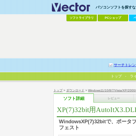
パソコンソフトを探すなら
ソフトライブラリ
PCショップ
サーチトレン
トップ
ラ
トップ
>
ダウンロード
>
Windows11/10/8/7/Vista/XP/2000
ソフト詳細
レビュー
XP(7)32bit用AutoItX
WindowsXP(7)32bitで、ポ
フェスト