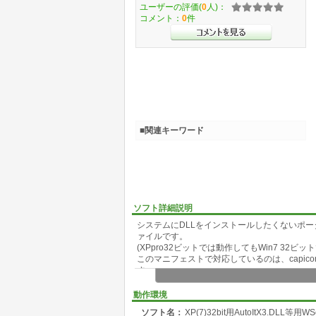
ユーザーの評価(
0
人)：
コメント：
0
件
■関連キーワード
ソフト詳細説明
システムにDLLをインストールしたくないポータブ
ァイルです。
(XPpro32ビットでは動作してもWin7 32ビ
このマニフェストで対応しているのは、capicom.dll、Basp2
す。
(それぞれのDLLは各自でダウンロードして
ら、システムから取り出す必要があるものもあります
動作環境
試す場合。
ソフト名：
XP(7)32bit用AutoItX3.DLL等
1、USBメモリやデスクトップにフォルダを作