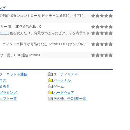
ング
の形のボタンコントロール ピクチャは通常時、押下時、
ー用、UDP通信ActiveX
ロール
色を変えたり、背景やつまみにピクチャを表示でき
ンドウ操作が可能になる ActiveX DLL(サンプルソー
用、UDP通信ActiveX
ターネット＆通信
ユーティリティ
ネス
パーソナル
＆教育
ゲーム
グラミング
ハードウェア
ソフト一覧
その他、全OS用一覧