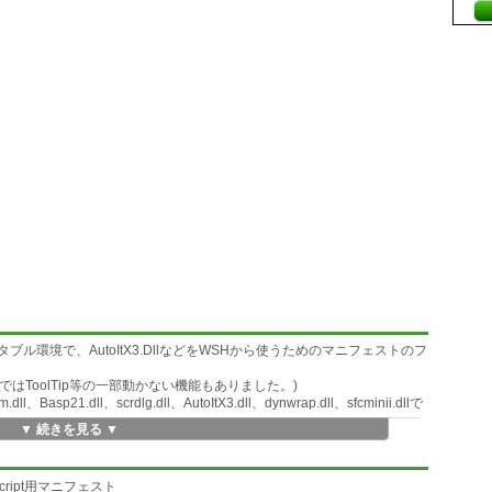
ル環境で、AutoItX3.DllなどをWSHから使うためのマニフェストのフ
ットではToolTip等の一部動かない機能もありました。)
1.dll、scrdlg.dll、AutoItX3.dll、dynwrap.dll、sfcminii.dllで
▼ 続きを見る ▼
用意してください。ものによっては一旦、システムにインストールしてか
。手始めにAutoItX3.DllのZip版で試してみるといいです。)
用WScript用マニフェスト
る。