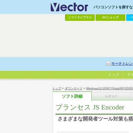
パソコンソフトを探すなら
ソフトライブラリ
PCショップ
サーチトレン
トップ
ラ
トップ
>
ダウンロード
>
Windows11/10/8/7/Vista/XP/2000
ソフト詳細
レビュー
プランセス JS Encoder
さまざまな開発者ツール対策も搭載したJ