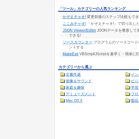
「ツール」カテゴリーの人気ランキング
かぞえチャオ!
変更前後のステップ比較もでき
ここみチャオ!
「かぞえチャオ!」で切り出した
JSON Viewer/Editor
JSONデータを整形して
できる!
ソースカウンター
プログラムのソースコード
ントする
MakeExe
VBScript/JScriptを素早く・簡
カテゴリーから選ぶ
文書作成
イン
画像＆サウンド
ビジ
家庭＆趣味
学習
アミューズメント
プロ
Mac OS X
製品