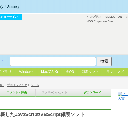
「Vector」
ベクターサイン
ちょい読み!
SELECTION
V
NGS Corporate Site
ド！
イブラリ
Windows
Mac(OS X)
全OS
新着ソフト
ランキング
/NT
>
プログラミング
>
ツール
コメント・評価
スクリーンショット
ダウンロード
avaScript/VBScript保護ソフト