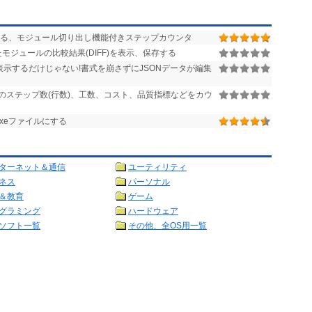
る、モジュール切り出し機能付きステップカウンタ
モジュールの比較結果(DIFF)を表示、保存する
表示するだけじゃない!書式を崩さずにJSONデータが編集
のステップ数(行数)、工数、コスト、品質指標などをカウ
単にExeファイルにする
ターネット＆通信
ユーティリティ
ネス
パーソナル
＆教育
ゲーム
グラミング
ハードウェア
ソフト一覧
その他、全OS用一覧