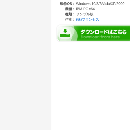
動作OS：
Windows 10/8/7/Vista/XP/2000
機種：
IBM-PC x64
種類：
サンプル版
作者：
(株)プランセス