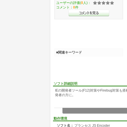
ユーザーの評価(
0
人)：
コメント：
0
件
■関連キーワード
ソフト詳細説明
IEの開発者ツール(F12)対策やFirebug対策
発者の方に。
動作環境
ソフト名：
プランセス JS Encoder