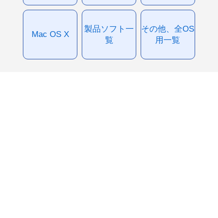
製品ソフト一
その他、全OS
Mac OS X
覧
用一覧