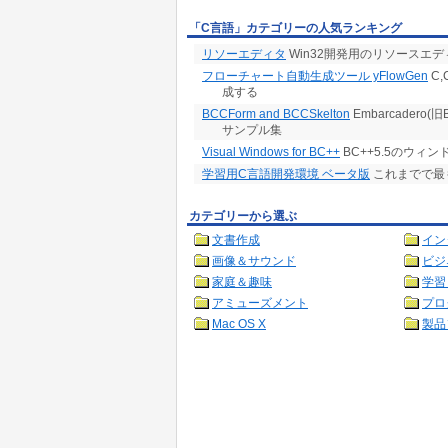
「C言語」カテゴリーの人気ランキング
リソーエディタ
Win32開発用のリソースエデ
フローチャート自動生成ツール yFlowGen
C
成する
BCCForm and BCCSkelton
Embarcader
サンプル集
Visual Windows for BC++
BC++5.5のウィ
学習用C言語開発環境 ベータ版
これまでで最
カテゴリーから選ぶ
文書作成
イン
画像＆サウンド
ビジ
家庭＆趣味
学習
アミューズメント
プロ
Mac OS X
製品