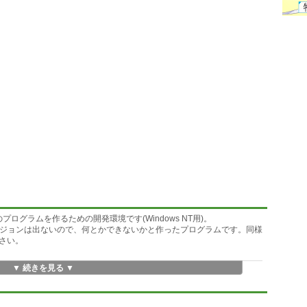
MS-DOS用のプログラムを作るための開発環境です(Windows NT用)。
新バージョンは出ないので、何とかできないかと作ったプログラムです。同様
さい。
▼ 続きを見る ▼
ターを使用します。
ルクリックすると、環境設定オプションで指定したエディターが起動し
leを編集します。プロジェクトの管理はこれだけで行っています。