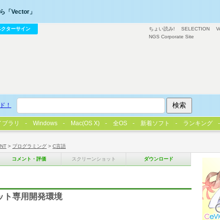
「Vector」
ベクターサイン
ちょい読み!
SELECTION
V
NGS Corporate Site
ド！
イブラリ
Windows
Mac(OS X)
全OS
新着ソフト
ランキング
/NT
>
プログラミング
>
C言語
コメント・評価
スクリーンショット
ダウンロード
ーゲット専用開発環境