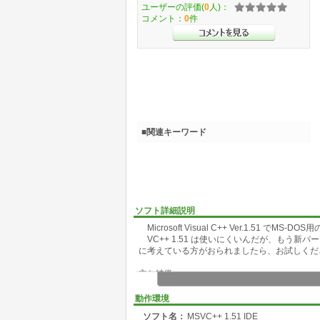
ユーザーの評価(
0
人)：
コメント：
0
件
■関連キーワード
ソフト詳細説明
Microsoft Visual C++ Ver.1.51 で
VC++ 1.51 は使いにくいんだが、もう
に考えている方がおられましたら、お試しくだ
主な特徴
・エディターを内蔵せず、任意の外部エディ
・出力ウインドウのエラーメッセージをダブ
動作環境
ます。
ソフト名：
MSVC++ 1.51 IDE
・外部プログラム(mkmf)によりMakefi