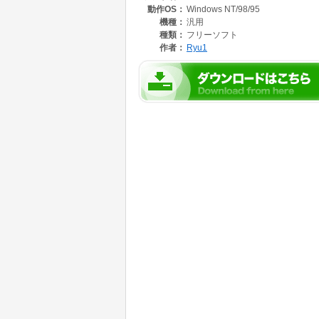
動作OS：
Windows NT/98/95
・ビルド終了時に鳴らすWAVEファイルを指
・ツールメニューに登録したプログラムの標
機種：
汎用
種類：
フリーソフト
作者：
Ryu1