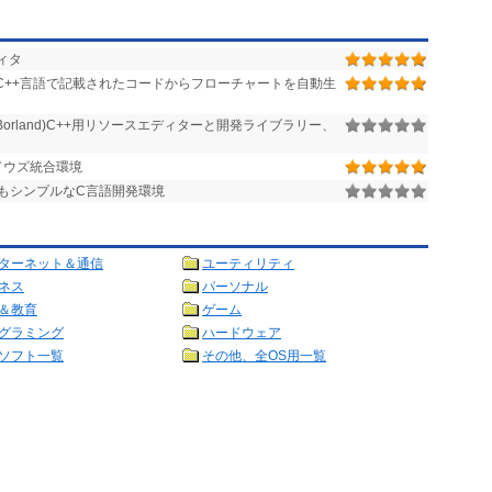
ィタ
,C++言語で記載されたコードからフローチャートを自動生
o(旧Borland)C++用リソースエディターと開発ライブラリー、
ンドウズ統合環境
もシンプルなC言語開発環境
ターネット＆通信
ユーティリティ
ネス
パーソナル
＆教育
ゲーム
グラミング
ハードウェア
ソフト一覧
その他、全OS用一覧