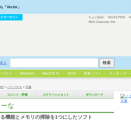
「Vector」
ベクターサイン
ちょい読み!
SELECTION
V
NGS Corporate Site
ド！
イブラリ
Windows
Mac(OS X)
全OS
新着ソフト
ランキング
/NT
>
パーソナル
>
付箋
コメント・評価
スクリーンショット
ダウンロード
りーな
る機能とメモリの掃除を1つにしたソフト