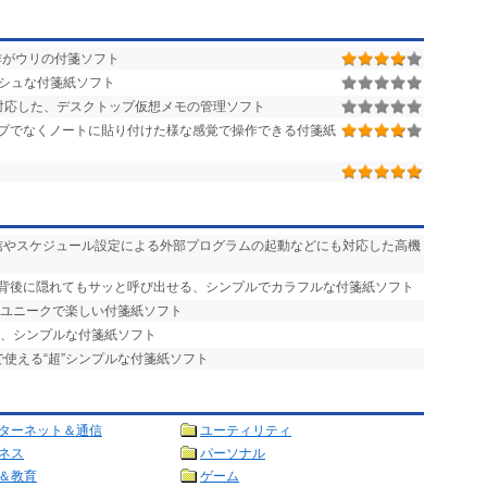
作がウリの付箋ソフト
シュな付箋紙ソフト
対応した、デスクトップ仮想メモの管理ソフト
プでなくノートに貼り付けた様な感覚で操作できる付箋紙
送信やスケジュール設定による外部プログラムの起動などにも対応した高機
の背後に隠れてもサッと呼び出せる、シンプルでカラフルな付箋紙ソフト
、ユニークで楽しい付箋紙ソフト
る、シンプルな付箋紙ソフト
で使える“超”シンプルな付箋紙ソフト
ターネット＆通信
ユーティリティ
ネス
パーソナル
＆教育
ゲーム