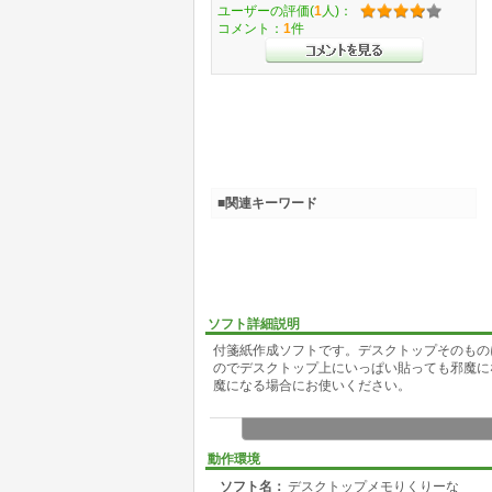
ユーザーの評価(
1
人)：
コメント：
1
件
■関連キーワード
ソフト詳細説明
付箋紙作成ソフトです。デスクトップそのもの
のでデスクトップ上にいっぱい貼っても邪魔に
魔になる場合にお使いください。
動作環境
ソフト名：
デスクトップメモりくりーな