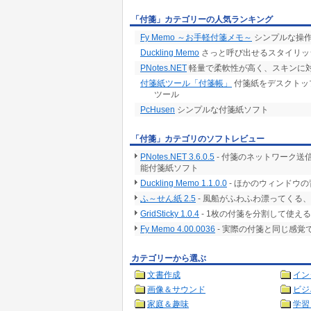
「付箋」カテゴリーの人気ランキング
Fy Memo ～お手軽付箋メモ～
シンプルな操
Duckling Memo
さっと呼び出せるスタイリッ
PNotes.NET
軽量で柔軟性が高く、スキンに
付箋紙ツール「付箋帳」
付箋紙をデスクトッ
ツール
PcHusen
シンプルな付箋紙ソフト
「付箋」カテゴリのソフトレビュー
PNotes.NET 3.6.0.5
- 付箋のネットワーク
能付箋紙ソフト
Duckling Memo 1.1.0.0
- ほかのウィンドウ
ふ～せん紙 2.5
- 風船がふわふわ漂ってくる
GridSticky 1.0.4
- 1枚の付箋を分割して使え
Fy Memo 4.00.0036
- 実際の付箋と同じ感覚
カテゴリーから選ぶ
文書作成
イン
画像＆サウンド
ビジ
家庭＆趣味
学習