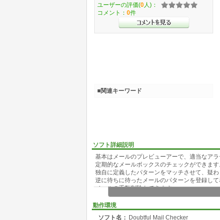
ユーザーの評価(
0
人)：
コメント：
0
件
■関連キーワード
ソフト詳細説明
基本はメールのプレビューアーで、適当なアラ
定期的なメールボックスのチェックができます
独自に定義したパターンをマッチさせて、疑わ
逆に待ちに待ったメールのパターンを登録して
メールの手動削除もできます。
既存のメールからパターンへの登録方法もいく
メーラーでメールを見る前に使用してください
動作環境
ソフト名：
Doubtful Mail Checker