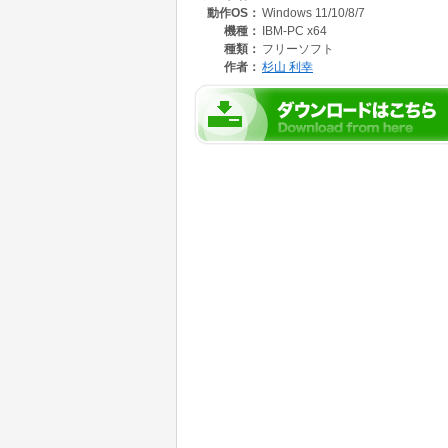
動作OS：
Windows 11/10/8/7
機種：
IBM-PC x64
種類：
フリーソフト
作者：
杉山 利幸