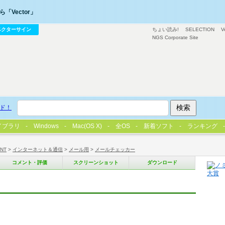
「Vector」
ベクターサイン
ちょい読み!
SELECTION
V
NGS Corporate Site
ド！
イブラリ
Windows
Mac(OS X)
全OS
新着ソフト
ランキング
/NT
>
インターネット＆通信
>
メール用
>
メールチェッカー
コメント・評価
スクリーンショット
ダウンロード