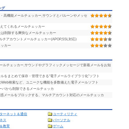
ング
・高機能メールチェッカー,サウンドとバルーンやメッセ
えてくれるメールチェッカー
たは削除する爽快なメールチェッカー
アカウントメールチェッカー(APOP,SSL対応)
ェッカー
メールチェッカー,サウンドやグラフィックメッセージで新着メールをお知
ールをまとめて保存・管理できる“電子メールライブラリ化”ソフト
のWeb検索など、ユニークな機能を多数備えた電子メールソフト
サーバから削除できるメールチェッカ
迷惑メールをブロックする、マルチアカウント対応のメールチェッカ
ターネット＆通信
ユーティリティ
ネス
パーソナル
＆教育
ゲーム