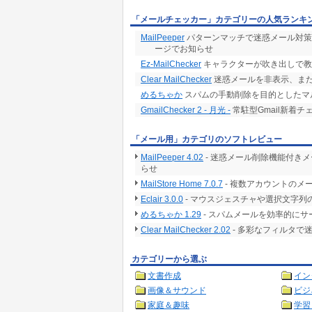
「メールチェッカー」カテゴリーの人気ランキ
MailPeeper
パターンマッチで迷惑メール対策
ージでお知らせ
Ez-MailChecker
キャラクターが吹き出しで教
Clear MailChecker
迷惑メールを非表示、ま
めるちゃか
スパムの手動削除を目的としたマルチ
GmailChecker 2 - 月光 -
常駐型Gmail新着チ
「メール用」カテゴリのソフトレビュー
MailPeeper 4.02
- 迷惑メール削除機能付き
らせ
MailStore Home 7.0.7
- 複数アカウントのメ
Eclair 3.0.0
- マウスジェスチャや選択文字列
めるちゃか 1.29
- スパムメールを効率的に
Clear MailChecker 2.02
- 多彩なフィルタで
カテゴリーから選ぶ
文書作成
イン
画像＆サウンド
ビジ
家庭＆趣味
学習