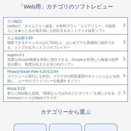
「Web用」カテゴリのソフトレビュー
ラジ録12
radikoの「タイムフリー放送」や有料プラン「エリアフリー」の録音、
らじる★らじるの地方局にも対応するネットラジオ録音ソフト
らじるれ郎 1.00
聴取できるチャンネルは1,750以上。はじめてでも直感的に操作でき
る、シンプルなネットラジオプレイヤー
suguru 2.1
高度なGoogle検索を簡単に実行できる。Googleを利用した検索の効率
化を図り、精度を向上させるためのソフト
Privacy Eraser Free 4.20.0.2244
スケジュール実行にも対応。ブラウザの閲覧履歴やキャッシュなどを削
除し、ユーザのプライバシーを保護するソフト
Kinza 3.2.0
新たにMac版も追加。“国産ならではのホスピタリティ”を感じさせる、C
hromiumベースのWebブラウザ
カテゴリーから選ぶ