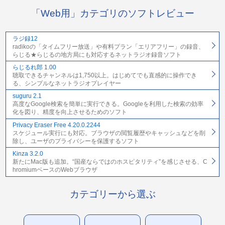
「Web用」カテゴリのソフトレビュー
ラジ録12
radikoの「タイムフリー放送」や有料プラン「エリアフリー」の録音、
らじる★らじるの地方局にも対応するネットラジオ録音ソフト
らじるれ郎 1.00
聴取できるチャンネルは1,750以上。はじめてでも直感的に操作でき
る、シンプルなネットラジオプレイヤー
suguru 2.1
高度なGoogle検索を簡単に実行できる。Googleを利用した検索の効率
化を図り、精度を向上させるためのソフト
Privacy Eraser Free 4.20.0.2244
スケジュール実行にも対応。ブラウザの閲覧履歴やキャッシュなどを削
除し、ユーザのプライバシーを保護するソフト
Kinza 3.2.0
新たにMac版も追加。“国産ならではのホスピタリティ”を感じさせる、C
hromiumベースのWebブラウザ
カテゴリーから選ぶ