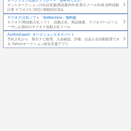
オークション出品テンプレート「@即売くん3」
ネットオークションの出品支援(商品案内作成 取引メール作成 送料自動
計算 ヤフオク!に対応) 増税対応済み
ヤフオク!入札ソフト「BidMachine」無料版
ヤフオク!用自動入札ソフト、自動入札、商品検索、ヤフオク!ヘビーユ
ーザにお奨めのヤフオク自動入札ツール
AuctionExpert - オークションエキスパート
予約入札から、取引ナビ処理、入金確認、評価、出品も全自動処理でき
る Yahoo!オークション総合支援アプリ