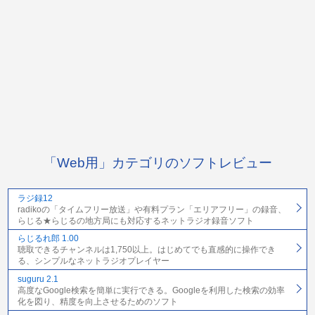
「Web用」カテゴリのソフトレビュー
ラジ録12
radikoの「タイムフリー放送」や有料プラン「エリアフリー」の録音、
らじる★らじるの地方局にも対応するネットラジオ録音ソフト
らじるれ郎 1.00
聴取できるチャンネルは1,750以上。はじめてでも直感的に操作でき
る、シンプルなネットラジオプレイヤー
suguru 2.1
高度なGoogle検索を簡単に実行できる。Googleを利用した検索の効率
化を図り、精度を向上させるためのソフト