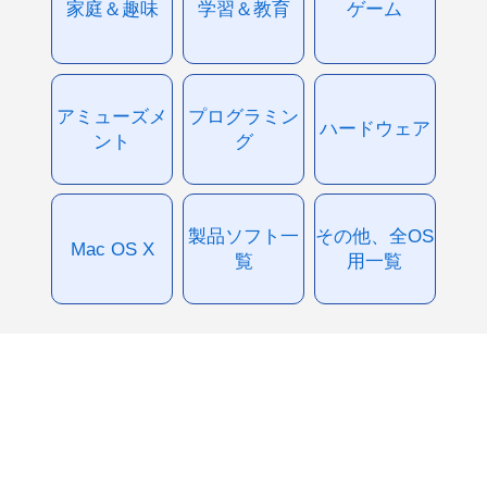
家庭＆趣味
学習＆教育
ゲーム
アミューズメ
プログラミン
ハードウェア
ント
グ
製品ソフト一
その他、全OS
Mac OS X
覧
用一覧