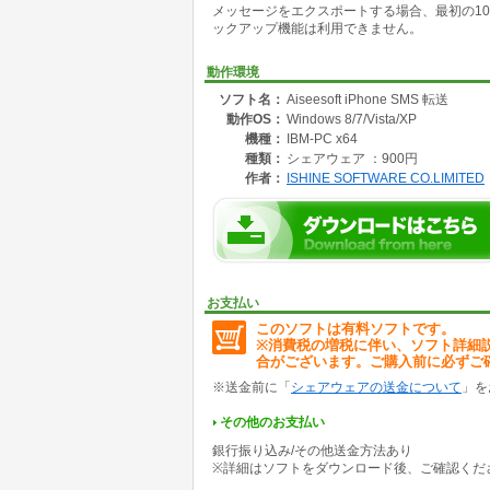
メッセージをエクスポートする場合、最初の1
* SMSをバックアップする
ックアップ機能は利用できません。
* 多言語」のインターフェースをサポートする
* iOS 7バージョンに対応する
* すべてのiPhoneバージョンをサポートする
動作環境
* オンラインヘルプを採用しました
ソフト名：
Aiseesoft iPhone SMS 転送
動作OS：
Windows 8/7/Vista/XP
機種：
IBM-PC x64
種類：
シェアウェア ：900円
作者：
ISHINE SOFTWARE CO.LIMITED
お支払い
このソフトは有料ソフトです。
※消費税の増税に伴い、ソフト詳細
合がございます。ご購入前に必ずご
※送金前に「
シェアウェアの送金について
」を
その他のお支払い
銀行振り込み/その他送金方法あり
※詳細はソフトをダウンロード後、ご確認くだ