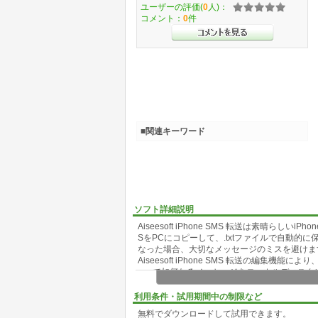
ユーザーの評価(
0
人)：
コメント：
0
件
■関連キーワード
ソフト詳細説明
Aiseesoft iPhone SMS 転送は素晴らしいi
SをPCにコピーして、.txtファイルで自動的に
なった場合、大切なメッセージのミスを避けま
Aiseesoft iPhone SMS 転送の編集機
oneで如何なるメッセージをローカルディスク
プファイルで情報を削除することができます。
主要な機能
利用条件・試用期間中の制限など
* iPhone SMSをPCに転送する
無料でダウンロードして試用できます。
* SMSを削除する