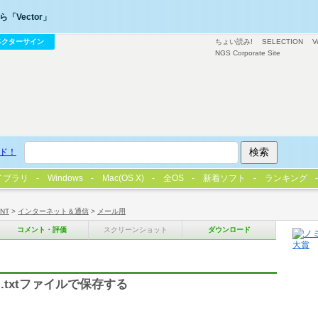
「Vector」
ベクターサイン
ちょい読み!
SELECTION
V
NGS Corporate Site
ド！
イブラリ
Windows
Mac(OS X)
全OS
新着ソフト
ランキング
/NT
>
インターネット＆通信
>
メール用
コメント・評価
スクリーンショット
ダウンロード
送
、.txtファイルで保存する