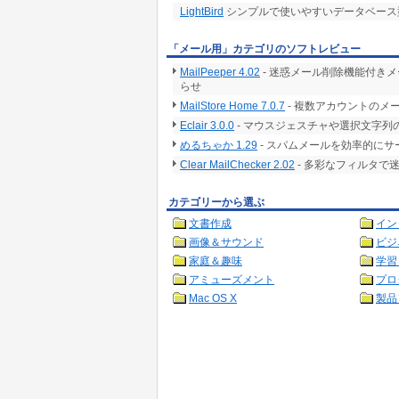
LightBird
シンプルで使いやすいデータベース
「メール用」カテゴリのソフトレビュー
MailPeeper 4.02
- 迷惑メール削除機能付き
らせ
MailStore Home 7.0.7
- 複数アカウントのメ
Eclair 3.0.0
- マウスジェスチャや選択文字列
めるちゃか 1.29
- スパムメールを効率的に
Clear MailChecker 2.02
- 多彩なフィルタで
カテゴリーから選ぶ
文書作成
イン
画像＆サウンド
ビジ
家庭＆趣味
学習
アミューズメント
プロ
Mac OS X
製品