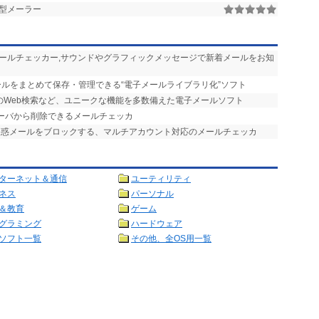
型メーラー
メールチェッカー,サウンドやグラフィックメッセージで新着メールをお知
ールをまとめて保存・管理できる“電子メールライブラリ化”ソフト
のWeb検索など、ユニークな機能を多数備えた電子メールソフト
サーバから削除できるメールチェッカ
迷惑メールをブロックする、マルチアカウント対応のメールチェッカ
ターネット＆通信
ユーティリティ
ネス
パーソナル
＆教育
ゲーム
グラミング
ハードウェア
ソフト一覧
その他、全OS用一覧