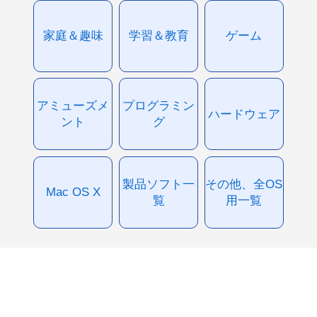
家庭＆趣味
学習＆教育
ゲーム
アミューズメ
プログラミン
ハードウェア
ント
グ
製品ソフト一
その他、全OS
Mac OS X
覧
用一覧