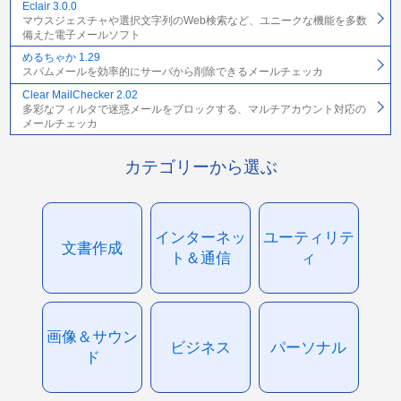
Eclair 3.0.0
マウスジェスチャや選択文字列のWeb検索など、ユニークな機能を多数
備えた電子メールソフト
めるちゃか 1.29
スパムメールを効率的にサーバから削除できるメールチェッカ
Clear MailChecker 2.02
多彩なフィルタで迷惑メールをブロックする、マルチアカウント対応の
メールチェッカ
カテゴリーから選ぶ
インターネッ
ユーティリテ
文書作成
ト＆通信
ィ
画像＆サウン
ビジネス
パーソナル
ド