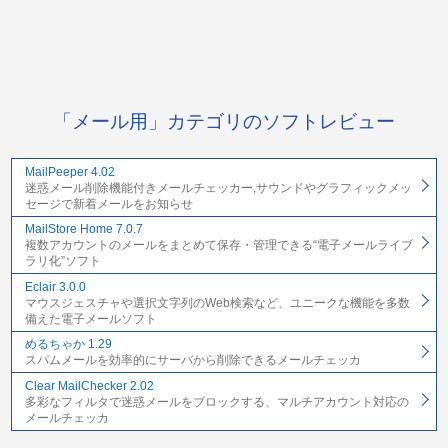
「メール用」カテゴリのソフトレビュー
MailPeeper 4.02
迷惑メール削除機能付きメールチェッカー,サウンドやグラフィックメッ
セージで新着メールをお知らせ
MailStore Home 7.0.7
複数アカウントのメールをまとめて保存・管理できる“電子メールライブ
ラリ化”ソフト
Eclair 3.0.0
マウスジェスチャや選択文字列のWeb検索など、ユニークな機能を多数
備えた電子メールソフト
めるちゃか 1.29
スパムメールを効率的にサーバから削除できるメールチェッカ
Clear MailChecker 2.02
多彩なフィルタで迷惑メールをブロックする、マルチアカウント対応の
メールチェッカ