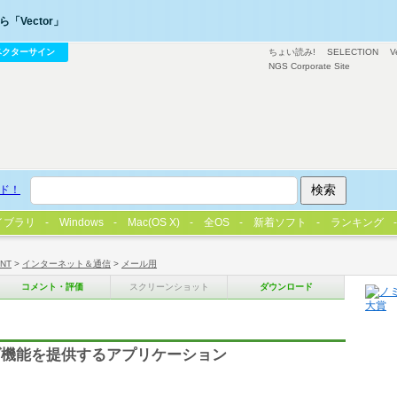
「Vector」
ベクターサイン
ちょい読み!
SELECTION
V
NGS Corporate Site
ド！
イブラリ
Windows
Mac(OS X)
全OS
新着ソフト
ランキング
/NT
>
インターネット＆通信
>
メール用
コメント・評価
スクリーンショット
ダウンロード
ダ機能を提供するアプリケーション