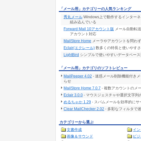
「メール用」カテゴリーの人気ランキング
秀丸メール
Windows上で動作するインタ
組み込んでいる
Forward Mail 10アカウント版
メール自動転送
アカウント対応
MailStore Home
メーラやアカウントを問わず
Eclair(エクレール)
数多くの特長と使いやすさ
LightBird
シンプルで使いやすいデータベース
「メール用」カテゴリのソフトレビュー
MailPeeper 4.02
- 迷惑メール削除機能付き
らせ
MailStore Home 7.0.7
- 複数アカウントのメ
Eclair 3.0.0
- マウスジェスチャや選択文字列
めるちゃか 1.29
- スパムメールを効率的に
Clear MailChecker 2.02
- 多彩なフィルタで
カテゴリーから選ぶ
文書作成
イン
画像＆サウンド
ビジ