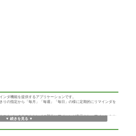
インダ機能を提供するアプリケーションです。
きりの指定から「毎月」「毎週」「毎日」の様に定期的にリマインダを
タスクバーのタスクトレイの部分にアイコンが表示され、アイコンをク
▼ 続きを見る ▼
で、パソコンが休止状態になっていてもリマインダの実行時間が来ると
ます。 リマインダの実行後はパソコンを休止状態に戻します。