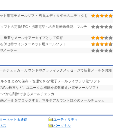
ーネット用電子メールソフト 秀丸エディタ相当のエディタを
ソフトの定番! PC・携帯電話への自動転送機能、マルチ
、重要なメールをアーカイブとして保存
を併せ持つインターネット用メールソフト
型メーラー
メールチェッカー,サウンドやグラフィックメッセージで新着メールをお知
ールをまとめて保存・管理できる“電子メールライブラリ化”ソフト
のWeb検索など、ユニークな機能を多数備えた電子メールソフト
サーバから削除できるメールチェッカ
迷惑メールをブロックする、マルチアカウント対応のメールチェッカ
ターネット＆通信
ユーティリティ
ネス
パーソナル