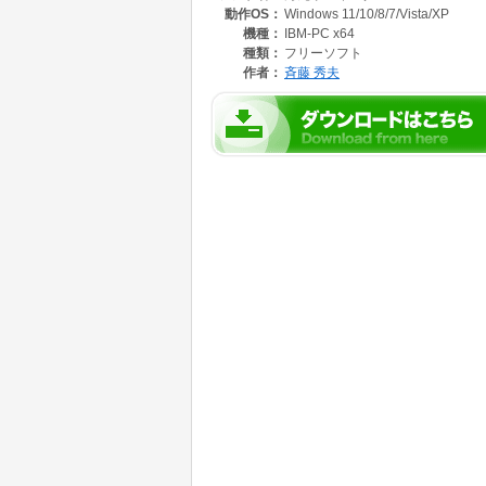
動作OS：
Windows 11/10/8/7/Vista/XP
機種：
IBM-PC x64
種類：
フリーソフト
作者：
斉藤 秀夫