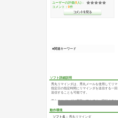
ユーザーの評価(
0
人)：
コメント：
0
件
■関連キーワード
ソフト詳細説明
秀丸リマインダは、秀丸メールを使用してリマ
指定日の指定時間にリマインダを送信する一回
送信することも可能です。
秀丸リマインダは常駐ソフトです。実行すると
リックするとメニューが表示されます。
秀丸リマインダはオプションの設定を行うこと
動作環境
パソコンを復帰させてリマインダの実行を行い
ソフト名：
秀丸リマインダ