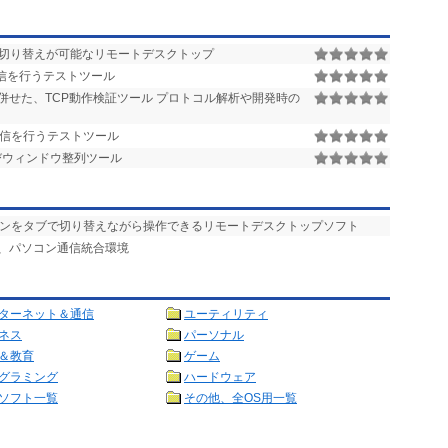
切り替えが可能なリモートデスクトップ
受信を行うテストツール
せた、TCP動作検証ツール プロトコル解析や開発時の
受信を行うテストツール
よびウィンドウ整列ツール
コンをタブで切り替えながら操作できるリモートデスクトップソフト
い、パソコン通信統合環境
ターネット＆通信
ユーティリティ
ネス
パーソナル
＆教育
ゲーム
グラミング
ハードウェア
ソフト一覧
その他、全OS用一覧