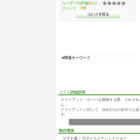
ユーザーの評価(
0
人)：
コメント：
0
件
■関連キーワード
ソフト詳細説明
クライアント・サーバを開発する際、それぞれ
ん。
クライアントに対して、決め打ちの信号でも返
す。
これはTCPで動作するクライアント・アプリ
クライアントとTCPコネクションを張り、ク
動作環境
クライアントへ送り返します。
ソフト名：
TCPクライアントテスター
返信用データは、エクセルからコピー&ペース