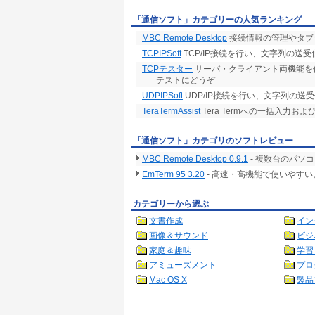
「通信ソフト」カテゴリーの人気ランキング
MBC Remote Desktop
接続情報の管理やタブ
TCPIPSoft
TCP/IP接続を行い、文字列の送
TCPテスター
サーバ・クライアント両機能を併
テストにどうぞ
UDPIPSoft
UDP/IP接続を行い、文字列の送
TeraTermAssist
Tera Termへの一括入力お
「通信ソフト」カテゴリのソフトレビュー
MBC Remote Desktop 0.9.1
- 複数台のパソ
EmTerm 95 3.20
- 高速・高機能で使いやす
カテゴリーから選ぶ
文書作成
イン
画像＆サウンド
ビジ
家庭＆趣味
学習
アミューズメント
プロ
Mac OS X
製品