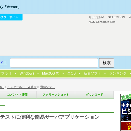
「Vector」
ベクターサイン
ちょい読み!
SELECTION
V
NGS Corporate Site
ド！
イブラリ
Windows
Mac(OS X)
全OS
新着ソフト
ランキング
/NT
>
インターネット＆通信
>
通信ソフト
コメント・評価
スクリーンショット
ダウンロード
ー
作テストに便利な簡易サーバアプリケーション