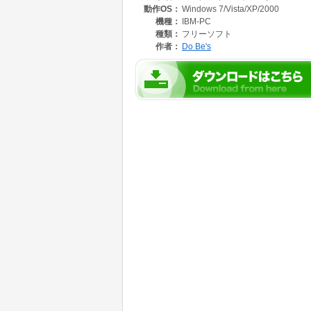
動作OS：
Windows 7/Vista/XP/2000
接続状況(Listen開始、接続受付、データ
しているので、一連の動きが後から確認出来ま
機種：
IBM-PC
種類：
フリーソフト
作者：
Do Be's