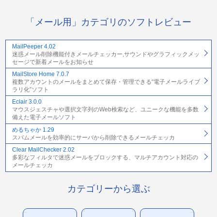
「メール用」カテゴリのソフトレビュー
MailPeeper 4.02
迷惑メール削除機能付きメールチェッカー,サウンドやグラフィックメッ
セージで新着メールをお知らせ
MailStore Home 7.0.7
複数アカウントのメールをまとめて保存・管理できる“電子メールライブ
ラリ化”ソフト
Eclair 3.0.0
マウスジェスチャや選択文字列のWeb検索など、ユニークな機能を多数
備えた電子メールソフト
めるちゃか 1.29
スパムメールを効率的にサーバから削除できるメールチェッカ
Clear MailChecker 2.02
多彩なフィルタで迷惑メールをブロックする、マルチアカウント対応の
メールチェッカ
カテゴリーから選ぶ