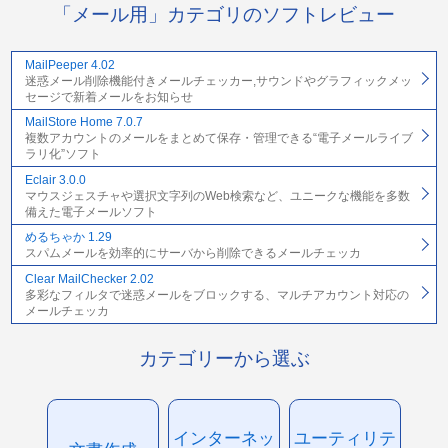
「メール用」カテゴリのソフトレビュー
MailPeeper 4.02
迷惑メール削除機能付きメールチェッカー,サウンドやグラフィックメッ
セージで新着メールをお知らせ
MailStore Home 7.0.7
複数アカウントのメールをまとめて保存・管理できる“電子メールライブ
ラリ化”ソフト
Eclair 3.0.0
マウスジェスチャや選択文字列のWeb検索など、ユニークな機能を多数
備えた電子メールソフト
めるちゃか 1.29
スパムメールを効率的にサーバから削除できるメールチェッカ
Clear MailChecker 2.02
多彩なフィルタで迷惑メールをブロックする、マルチアカウント対応の
メールチェッカ
カテゴリーから選ぶ
インターネッ
ユーティリテ