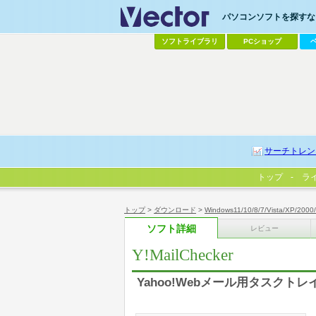
パソコンソフトを探すなら
ソフトライブラリ
PCショップ
サーチトレン
トップ
ラ
トップ
>
ダウンロード
>
Windows11/10/8/7/Vista/XP/2000
ソフト詳細
レビュー
Y!MailChecker
Yahoo!Webメール用タスクト