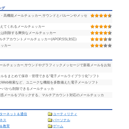
ング
・高機能メールチェッカー,サウンドとバルーンやメッセ
えてくれるメールチェッカー
たは削除する爽快なメールチェッカー
アカウントメールチェッカー(APOP,SSL対応)
ェッカー
メールチェッカー,サウンドやグラフィックメッセージで新着メールをお知
ールをまとめて保存・管理できる“電子メールライブラリ化”ソフト
のWeb検索など、ユニークな機能を多数備えた電子メールソフト
サーバから削除できるメールチェッカ
迷惑メールをブロックする、マルチアカウント対応のメールチェッカ
ターネット＆通信
ユーティリティ
ネス
パーソナル
＆教育
ゲーム