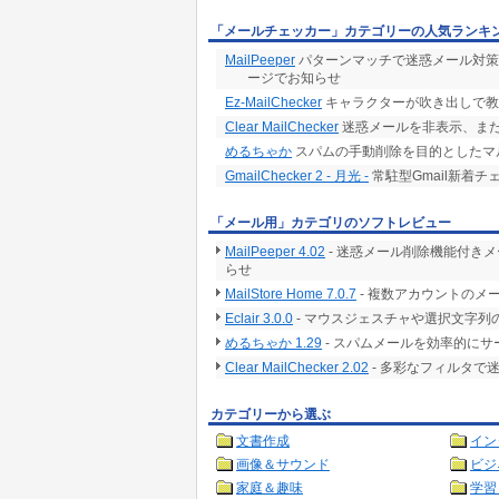
「メールチェッカー」カテゴリーの人気ランキ
MailPeeper
パターンマッチで迷惑メール対策
ージでお知らせ
Ez-MailChecker
キャラクターが吹き出しで教
Clear MailChecker
迷惑メールを非表示、ま
めるちゃか
スパムの手動削除を目的としたマルチ
GmailChecker 2 - 月光 -
常駐型Gmail新着チ
「メール用」カテゴリのソフトレビュー
MailPeeper 4.02
- 迷惑メール削除機能付き
らせ
MailStore Home 7.0.7
- 複数アカウントのメ
Eclair 3.0.0
- マウスジェスチャや選択文字列
めるちゃか 1.29
- スパムメールを効率的に
Clear MailChecker 2.02
- 多彩なフィルタで
カテゴリーから選ぶ
文書作成
イン
画像＆サウンド
ビジ
家庭＆趣味
学習