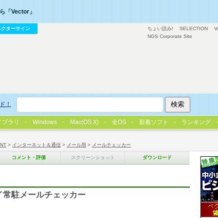
「Vector」
ベクターサイン
ちょい読み!
SELECTION
V
NGS Corporate Site
ド！
イブラリ
Windows
Mac(OS X)
全OS
新着ソフト
ランキング
/NT
>
インターネット＆通信
>
メール用
>
メールチェッカー
コメント・評価
スクリーンショット
ダウンロード
レイ常駐メールチェッカー