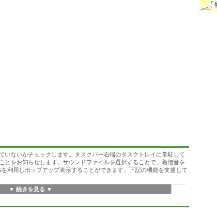
ていないかチェックします。タスクバー右端のタスクトレイに常駐して
ことをお知らせします。サウンドファイルを選択することで、着信音を
pressを利用しポップアップ表示することができます。下記の機能を支援して
▼ 続きを見る ▼
で一覧表示できます。
ます。
そのメールを次回巡回時にメールサーバーから削除します。
ールだけをポップアップ表示します。