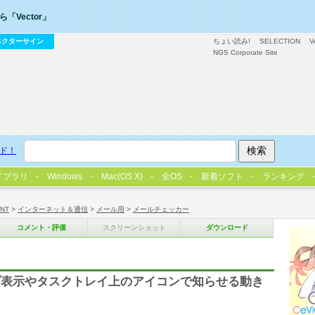
「Vector」
ベクターサイン
ちょい読み!
SELECTION
V
NGS Corporate Site
ド！
イブラリ
Windows
Mac(OS X)
全OS
新着ソフト
ランキング
/NT
>
インターネット＆通信
>
メール用
>
メールチェッカー
コメント・評価
スクリーンショット
ダウンロード
プ表示やタスクトレイ上のアイコンで知らせる動き