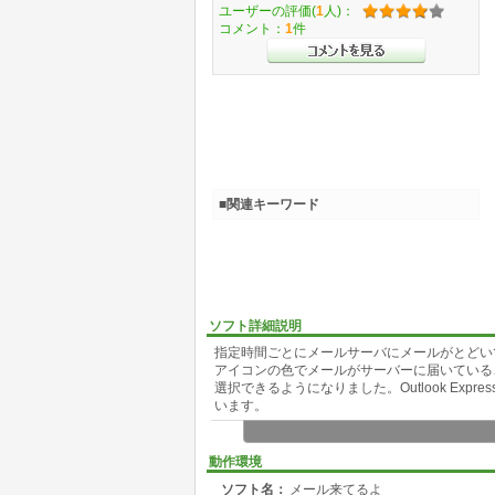
ユーザーの評価(
1
人)：
コメント：
1
件
■関連キーワード
ソフト詳細説明
指定時間ごとにメールサーバにメールがとどい
アイコンの色でメールがサーバーに届いている
選択できるようになりました。Outlook Ex
います。
○ タスクトレイのアイコンをクリックする事
○ 到着したメールを自動ポップアップ表示でき
動作環境
○ 一覧のチェックボックスをチェックすると
ソフト名：
メール来てるよ
○ 選択し右クリックするとクリックされたメ