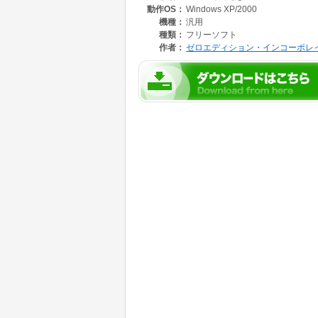
動作OS：
Windows XP/2000
○ マルチ駆動が可能になっていますので複数
○ 着信音の選択機能を追加しました。MIDI(*.mid), 
機種：
汎用
対応
種類：
フリーソフト
作者：
ゼロエディション・インコーポレ