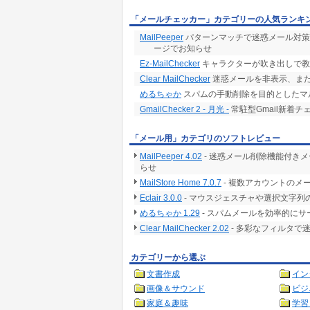
「メールチェッカー」カテゴリーの人気ランキ
MailPeeper
パターンマッチで迷惑メール対策
ージでお知らせ
Ez-MailChecker
キャラクターが吹き出しで教
Clear MailChecker
迷惑メールを非表示、ま
めるちゃか
スパムの手動削除を目的としたマルチ
GmailChecker 2 - 月光 -
常駐型Gmail新着チ
「メール用」カテゴリのソフトレビュー
MailPeeper 4.02
- 迷惑メール削除機能付き
らせ
MailStore Home 7.0.7
- 複数アカウントのメ
Eclair 3.0.0
- マウスジェスチャや選択文字列
めるちゃか 1.29
- スパムメールを効率的に
Clear MailChecker 2.02
- 多彩なフィルタで
カテゴリーから選ぶ
文書作成
イン
画像＆サウンド
ビジ
家庭＆趣味
学習