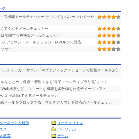
ング
・高機能メールチェッカー,サウンドとバルーンやメッセ
えてくれるメールチェッカー
たは削除する爽快なメールチェッカー
アカウントメールチェッカー(APOP,SSL対応)
ェッカー
メールチェッカー,サウンドやグラフィックメッセージで新着メールをお知
ールをまとめて保存・管理できる“電子メールライブラリ化”ソフト
のWeb検索など、ユニークな機能を多数備えた電子メールソフト
サーバから削除できるメールチェッカ
迷惑メールをブロックする、マルチアカウント対応のメールチェッカ
ターネット＆通信
ユーティリティ
ネス
パーソナル
＆教育
ゲーム