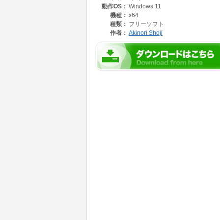
動作OS：
Windows 11
・シングルアカウント用です。
・APOP/POP3/SSLプロトコルに対応してい
機種：
x64
種類：
フリーソフト
作者：
Akinori Shoji