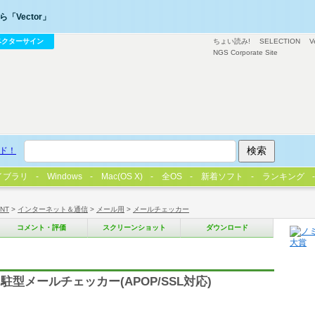
「Vector」
ベクターサイン
ちょい読み!
SELECTION
V
NGS Corporate Site
ド！
イブラリ
Windows
Mac(OS X)
全OS
新着ソフト
ランキング
/NT
>
インターネット＆通信
>
メール用
>
メールチェッカー
コメント・評価
スクリーンショット
ダウンロード
型メールチェッカー(APOP/SSL対応)