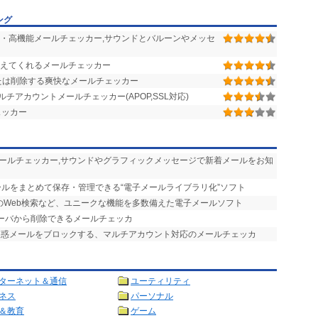
ング
・高機能メールチェッカー,サウンドとバルーンやメッセ
えてくれるメールチェッカー
たは削除する爽快なメールチェッカー
アカウントメールチェッカー(APOP,SSL対応)
ェッカー
メールチェッカー,サウンドやグラフィックメッセージで新着メールをお知
ールをまとめて保存・管理できる“電子メールライブラリ化”ソフト
のWeb検索など、ユニークな機能を多数備えた電子メールソフト
サーバから削除できるメールチェッカ
迷惑メールをブロックする、マルチアカウント対応のメールチェッカ
ターネット＆通信
ユーティリティ
ネス
パーソナル
＆教育
ゲーム