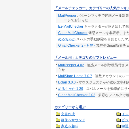
「メールチェッカー」カテゴリーの人気ランキ
MailPeeper
パターンマッチで迷惑メール対策
ージでお知らせ
Ez-MailChecker
キャラクターが吹き出しで教
Clear MailChecker
迷惑メールを非表示、ま
めるちゃか
スパムの手動削除を目的としたマルチ
GmailChecker 2 - 月光 -
常駐型Gmail新着チ
「メール用」カテゴリのソフトレビュー
MailPeeper 4.02
- 迷惑メール削除機能付き
らせ
MailStore Home 7.0.7
- 複数アカウントのメ
Eclair 3.0.0
- マウスジェスチャや選択文字列
めるちゃか 1.29
- スパムメールを効率的に
Clear MailChecker 2.02
- 多彩なフィルタで
カテゴリーから選ぶ
文書作成
イン
画像＆サウンド
ビジ
家庭＆趣味
学習