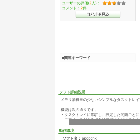
ユーザーの評価(
2
人)：
コメント：
2
件
■関連キーワード
ソフト詳細説明
メモリ消費量の少ないシンプルなタスクトレイ
機能は次の通りです。
・タスクトレイに常駐し、設定した間隔ごとに
・新着メールがある場合は設定により次のよう
1)タスクトレイアイコンを点滅(好きなアイコ
2)着信音を鳴らす。(好きな着信音を使うことが
動作環境
3)ポップアップダイアログを表示
ソフト名：
apopchk
4)トースト表示