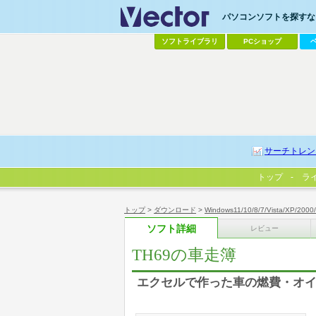
パソコンソフトを探すなら
ソフトライブラリ
PCショップ
サーチトレン
トップ
ラ
トップ
>
ダウンロード
>
Windows11/10/8/7/Vista/XP/2000
ソフト詳細
レビュー
TH69の車走簿
エクセルで作った車の燃費・オイ