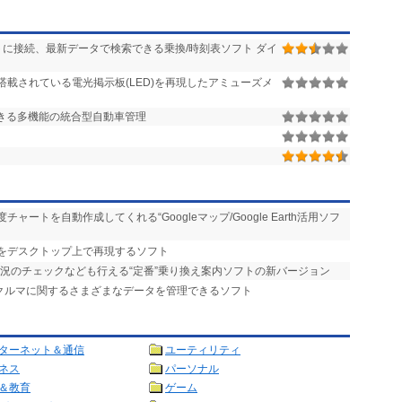
ネットに接続、最新データで検索できる乗換/時刻表ソフト ダイ
搭載されている電光掲示板(LED)を再現したアミューズメ
きる多機能の統合型自動車管理
ャートを自動作成してくれる“Googleマップ/Google Earth活用ソフ
板をデスクトップ上で再現するソフト
状況のチェックなども行える“定番”乗り換え案内ソフトの新バージョン
、クルマに関するさまざまなデータを管理できるソフト
ターネット＆通信
ユーティリティ
ネス
パーソナル
＆教育
ゲーム