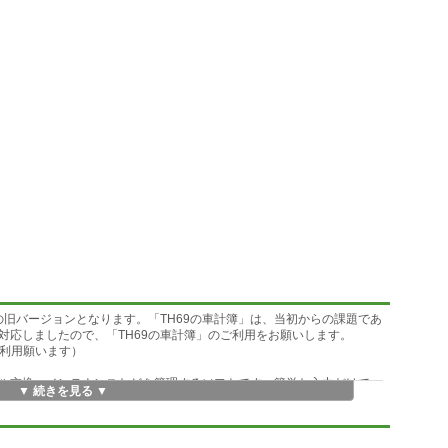
の旧バージョンとなります。「TH69の車計簿」は、当初からの課題であ
対応しましたので、「TH69の車計簿」のご利用をお願いします。
をご利用願います）
ル交換・メンテナンスなどを管理するソフトです。簡単な入力だけで、
▼ 続きを見る ▼
燃費、及び走行距離・燃料代・CO2の排出量などが出せるようにしてみ
イナスでセルに色付け、オイル交換時期が過ぎるとセルに色付けして警
らセルに色付け、月間及び年間の燃費集計やCO2排出量のグラフ化などを
。さらに、走行予定距離の燃料代をシミュレートできるシートを追加