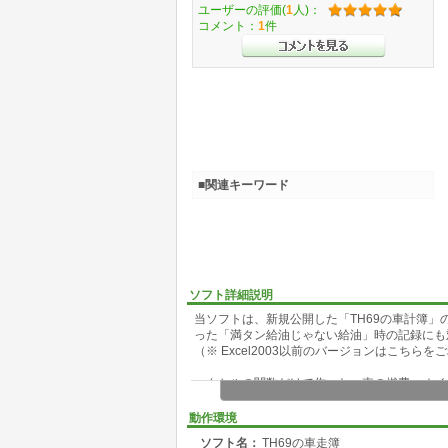
ユーザーの評価(
1
人)：
コメント：
1
件
■関連キーワード
ソフト詳細説明
当ソフトは、新規公開した「TH69の車計簿」
った「満タン給油じゃない給油」時の記録にも
（※ Excel2003以前のバージョンはこちら
エクセルの関数だけで作った、車の燃費・オイ
日々の燃費や年・月別の燃費、最高燃費、最低
ました。また、平均燃費に対してプラス及びマ
動作環境
告、CO2の排出量の目標値に対して未達成な
ソフト名：
TH69の車走簿
行い、目で見て管理できるようにしてみました