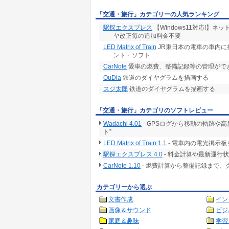
「交通・旅行」カテゴリーの人気ランキング
駅探エクスプレス
【Windows11対応!】
ヤ改正毎の追加料金不要
LED Matrix of Train
JR東日本の電車の車内に
ント・ソフト
CarNote
愛車の燃費、整備記録等の管理がで
OuDia
鉄道のダイヤグラムを描画する
スジ太郎
鉄道のダイヤグラムを描画する
「交通・旅行」カテゴリのソフトレビュー
Wadachi 4.01
- GPSログから移動の軌跡や高度チ
ト”
LED Matrix of Train 1.1
- 電車内の電光掲示
駅探エクスプレス 4.0
- 料金計算や最新運行
CarNote 1.10
- 燃費計算から整備記録まで
カテゴリーから選ぶ
文書作成
イン
画像＆サウンド
ビジ
家庭＆趣味
学習