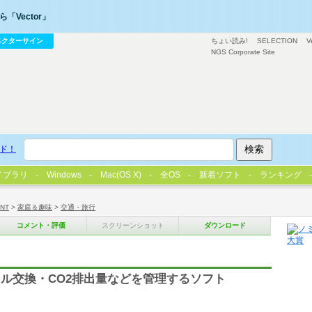
「Vector」
ベクターサイン
ちょい読み!
SELECTION
V
NGS Corporate Site
ド！
イブラリ
Windows
Mac(OS X)
全OS
新着ソフト
ランキング
/NT
>
家庭＆趣味
>
交通・旅行
コメント・評価
スクリーンショット
ダウンロード
ル交換・CO2排出量などを管理するソフト