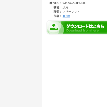
動作OS：
Windows XP/2000
し、燃費や燃料単価の変化によって燃料代がど
に出せるようにしました。このソフトが少しで
機種：
汎用
種類：
フリーソフト
【特徴】
作者：
TH69
○入力するのは「総走行距離」「給油量」「単
○日々の燃費から平均・最高・最低燃費などを
○平均燃費に対し設定値以上及び以下でセルに
○オイル交換時期が過ぎると総走行距離セルを
○給油毎のCO2排出量と1km当りのCO2排出量
○1km当りのCO2排出量の目標値に対しマイ
○フィルター機能により抽出されたデータを一
○燃費とCO2排出量をグラフ化し、変化が一目
○過去10年間の燃費変化をグラフで表示するシ
○シミュレーションシートで燃料代の節約量な