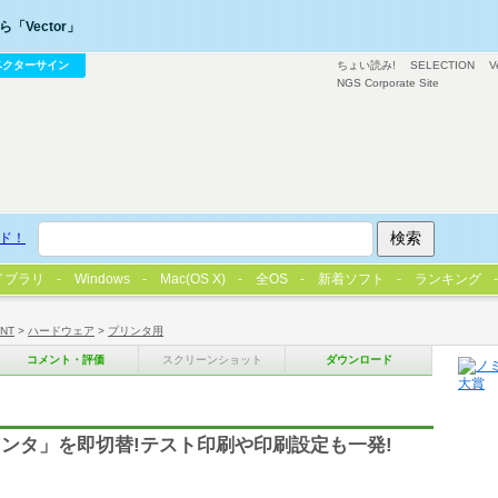
「Vector」
ベクターサイン
ちょい読み!
SELECTION
V
NGS Corporate Site
ド！
イブラリ
Windows
Mac(OS X)
全OS
新着ソフト
ランキング
/NT
>
ハードウェア
>
プリンタ用
コメント・評価
スクリーンショット
ダウンロード
ンタ」を即切替!テスト印刷や印刷設定も一発!