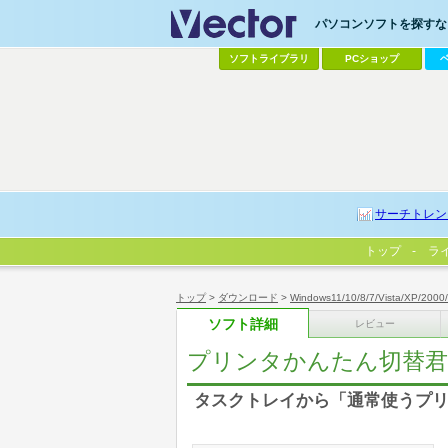
パソコンソフトを探すなら
ソフトライブラリ
PCショップ
サーチトレン
トップ
ラ
トップ
>
ダウンロード
>
Windows11/10/8/7/Vista/XP/2000
ソフト詳細
レビュー
プリンタかんたん切替君
タスクトレイから「通常使うプリ