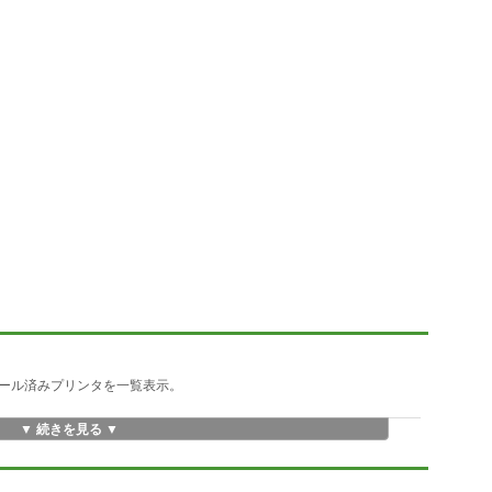
ール済みプリンタを一覧表示。
▼ 続きを見る ▼
ーから直接起動可能。
に自動起動も可能。