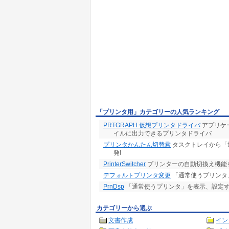
「プリンタ用」カテゴリーの人気ランキング
PRTGRAPH 仮想プリンタドライバ
アプリケ
イルに出力できるプリンタドライバ
プリンタかんたん切替君
タスクトレイから「
発!
PrinterSwitcher
プリンターの自動切換え機能
デフォルトプリンタ変更
「通常使うプリンタ
PrnDsp
「通常使うプリンタ」を表示、設定
カテゴリーから選ぶ
文書作成
イン