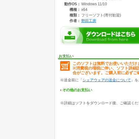
動作OS：
Windows 11/10
・軽量・常駐型で操作もシンプル
タスクトレイだけで操作可能。日常のプリンタ
機種：
x64
種類：
フリーソフト(寄付歓迎)
# 使い方
作者：
野田工房
1. 「プリンタかんたん切替君.exe」を起動
・「You must install .NET Desktop Runtim
「Download it now」をクリックして動
・「WindowsによってPCが保護されました」(Micr
「詳細情報」 をクリックし「実行」 をクリッ
2. タスクトレイの右クリックメニューから、
・任意のプリンタを選択:通常使うプリンタを
お支払い
・プリンタのプロパティ:通常使うプリンタの
このソフトは無料でお使いいただけ
・印刷設定:通常使うプリンタの印刷設定を表
※消費税の増税に伴い、ソフト詳細
・テスト印刷:通常使うプリンタでテスト印刷
合がございます。ご購入前に必ずご
・印刷設定:通常使うプリンタの印刷設定を表
・「終了」:プログラムを終了
※送金前に「
シェアウェアの送金について
」を
詳細な説明や最新版のダウンロードは「野田工
その他のお支払い
https://nodakoubou.net/printerchanger.html
※詳細はソフトをダウンロード後、ご確認くだ