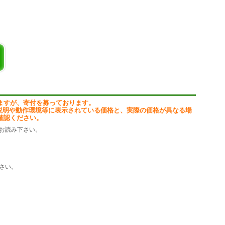
切替をサクッと簡単に!
e to run this appilcation.」が表示された場合は、
作に必要なランタイムをインストールします。
osoft Defender SmartScreen)の警告画面が表示された場合は、
クしてください。
以下の操作が可能です。
切り替え
プロパティを表示
ますが、寄付を募っております。
示
説明や動作環境等に表示されている価格と、実際の価格が異なる場
を実行
確認ください。
示
お読み下さい。
房公式サイト」に掲載しています。
さい。