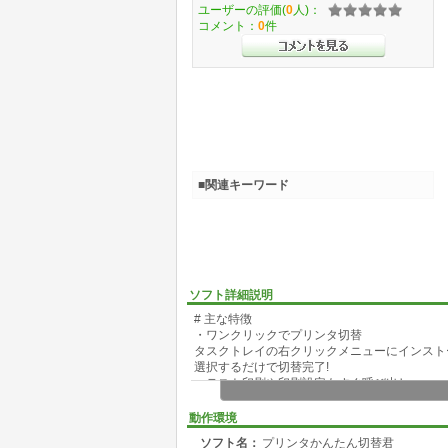
ユーザーの評価(
0
人)：
コメント：
0
件
■関連キーワード
ソフト詳細説明
# 主な特徴
・ワンクリックでプリンタ切替
タスクトレイの右クリックメニューにインスト
選択するだけで切替完了!
・テスト印刷や印刷設定もすぐ呼び出し
プリンタのテスト印刷や詳細設定画面をメニュ
面倒な設定画面もすぐにアクセスできます。
動作環境
・スタートアップ登録対応
ソフト名：
プリンタかんたん切替君
「スタートアップに登録」機能で、PC起動時