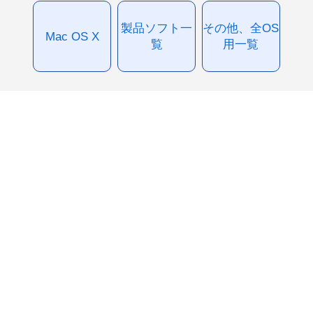
製品ソフト一
その他、全OS
Mac OS X
覧
用一覧