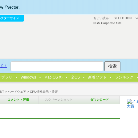
「Vector」
ベクターサイン
ちょい読み!
SELECTION
V
NGS Corporate Site
ド！
イブラリ
Windows
Mac(OS X)
全OS
新着ソフト
ランキング
/NT
>
ハードウェア
>
CPU情報表示・設定
コメント・評価
スクリーンショット
ダウンロード