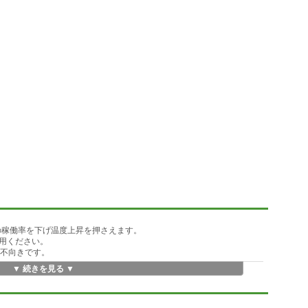
の稼働率を下げ温度上昇を押さえます。
用ください。
は不向きです。
▼ 続きを見る ▼
タを表示します。