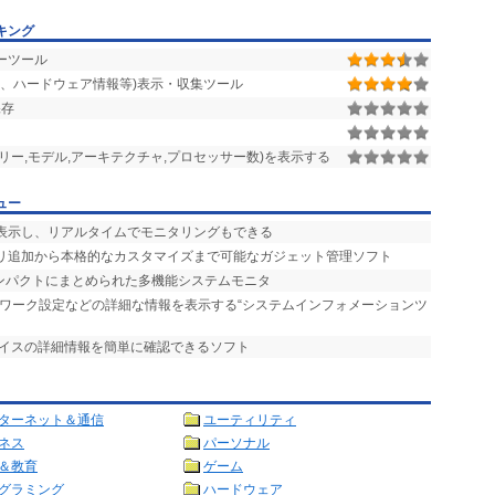
キング
Iのみでコンパクト(30KBytes)に作りこんでいます。
ーツール
、ハードウェア情報等)表示・収集ツール
n 16.6.5
保存
ミリー,モデル,アーキテクチャ,プロセッサー数)を表示する
ュー
を表示し、リアルタイムでモニタリングもできる
サリ追加から本格的なカスタマイズまで可能なガジェット管理ソフト
コンパクトにまとめられた多機能システムモニタ
トワーク設定などの詳細な情報を表示する“システムインフォメーションツ
バイスの詳細情報を簡単に確認できるソフト
ターネット＆通信
ユーティリティ
ネス
パーソナル
＆教育
ゲーム
グラミング
ハードウェア