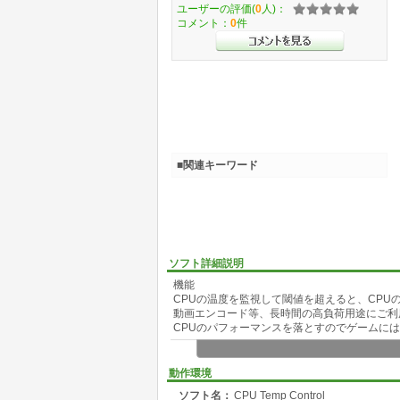
ユーザーの評価(
0
人)：
コメント：
0
件
■関連キーワード
ソフト詳細説明
機能
CPUの温度を監視して閾値を超えると、CPU
動画エンコード等、長時間の高負荷用途にご利
CPUのパフォーマンスを落とすのでゲームに
仕様
トレイアイコンに現在の温度と状態インジケー
動作環境
ソフト名：
CPU Temp Control
各状態における 最大のプロセッサ状態