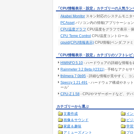
「CPU情報表示・設定」カテゴリーの人気ラン
設計方針
高負荷時に常駐させることを考慮してWin32 AP
Akabei Monitor
スキン対応のシステムモニタ
PCAsset
パソコン内の情報(アプリケーション
開発環境
Microsoft VisualStudio Community 2019 Versio
CPU温度グラフ
CPU温度をグラフで表示・
CPU Temp Control
CPU温度コントロール
cpuid(CPU情報表示)
CPU情報(ベンダ,ファ
「CPU情報表示・設定」カテゴリのソフトレビ
HWiNFO 5.10
- ハードウェアの詳細な情報
Rainmeter 3.2 Beta (r2311)
- 手軽なアクセ
thilmera 7 0b95
- 詳細な情報が見やすく、
Speccy 1.21.491
- ハードウェア構成やネッ
ール”
CPU-Z 1.58
- CPUやマザーボードなど、デ
カテゴリーから選ぶ
文書作成
イン
画像＆サウンド
ビジ
家庭＆趣味
学習
アミューズメント
プロ