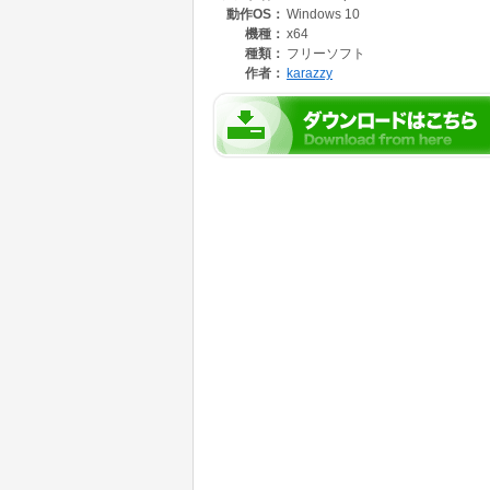
動作OS：
Windows 10
設定値 アイコンの状態
1: 100% 緑 ノーマル状態
機種：
x64
2: 99% 黄 TURBO MODEを抑制します
種類：
フリーソフト
3: 80% 赤 最大の処理能力低下
作者：
karazzy
状態遷移条件
85度以上が8秒間連続 状態を1段階増やします
80度未満が8秒間連続 状態を1段階減らします
引数
--console コンソールウインドウに動作ログ
--logging テンポラリディレクトリの CPUTem
テンポラリディレクトリは C:\ユーザー\ユーザー名\Ap
注意点
CPUの温度情報はOSのパフォーマンス情報
CPUの温度制御のために、アクティブの電源プ
す。
プログラム終了時に元の値に戻していますが、
電源接続を前提としており、バッテリ駆動は想
ログ機能有効時
ログに削除や容量低減などの機能はありません
動作環境
Windows10 64bit版
未確認ですが、Windows7, Windows8 で