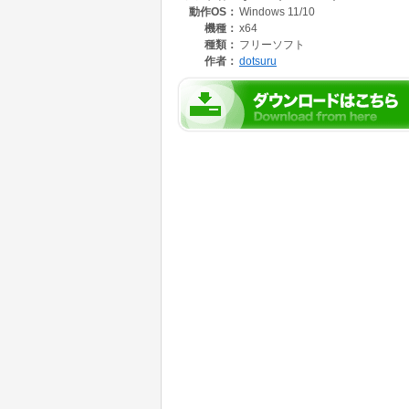
動作OS：
Windows 11/10
機種：
x64
種類：
フリーソフト
作者：
dotsuru