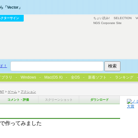
「Vector」
ベクターサイン
ちょい読み!
SELECTION
V
NGS Corporate Site
ド！
イブラリ
Windows
Mac(OS X)
全OS
新着ソフト
ランキング
/NT
>
ゲーム
>
アクション
コメント・評価
スクリーンショット
ダウンロード
BAで作ってみました