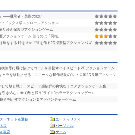
」――継承者・美影の戦い
ーソドックス横スクロールアクション
練り歩き探索型アクションゲーム
面アクションゲーム 使うのは「羽根」
は旅をする 時を止めて道を作る2D探索型アクションパズ
を縦横無尽に駆け抜けてゴールを目指すハイスピード2Dアクションゲーム
でキャラを移動させる、ユニークな操作感覚の“レトロ風2D反動アクション
操作して敵と戦う、スピード感抜群の爽快なミニアクションゲーム集
を引き込む。傘で敵と戦う“ライト”ホラーアクションゲーム
を解き明かすアクション＆アドベンチャーゲーム
ターネット＆通信
ユーティリティ
ネス
パーソナル
＆教育
ゲーム