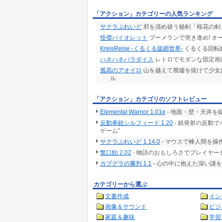
「アクション」カテゴリーの人気ランキング
サクラぶれいど
邪を清め祓う秘剣「桜花の剣
怪傑バイオレット
ブーメランで突き進め! オ
KreisReise -くるくる旋廻世界-
くるくる回転
ハネハネパラダイス
レトロでモダンな固定画
孤高のアオイロ
山を越えて廃墟を抜けて少女
ル
「アクション」カテゴリのソフトレビュー
Elemental Warrior 1.01e
- 地面・壁・天井
反動拳銃シルフィード 1.20
- 銃発射の反動
ゲーム”
サクラぶれいど 1.14.0
- マウスで棒人間を
鼈口飴 2.02
- 物語のおもしろさでプレイヤー
カプグラの審判 1.1
- 心の中に抱えた深い謎
カテゴリーから選ぶ
文書作成
イン
画像＆サウンド
ビジ
家庭＆趣味
学習