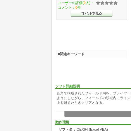
ユーザーの評価(
0
人)：
コメント：
0
件
■関連キーワード
ソフト詳細説明
四角で構成されたフィールド内を、プレイヤーは
ようにしながら、フィールドの領域内にラインを
上を越えたときクリアとなる。
動作環境
ソフト名：
QEX64 (Excel VBA)