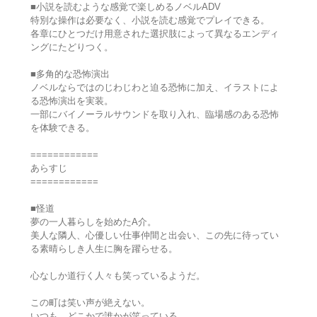
■小説を読むような感覚で楽しめるノベルADV
特別な操作は必要なく、小説を読む感覚でプレイできる。
各章にひとつだけ用意された選択肢によって異なるエンディ
ングにたどりつく。
■多角的な恐怖演出
ノベルならではのじわじわと迫る恐怖に加え、イラストによ
る恐怖演出を実装。
一部にバイノーラルサウンドを取り入れ、臨場感のある恐怖
を体験できる。
============
あらすじ
============
■怪道
夢の一人暮らしを始めたA介。
美人な隣人、心優しい仕事仲間と出会い、この先に待ってい
る素晴らしき人生に胸を躍らせる。
心なしか道行く人々も笑っているようだ。
この町は笑い声が絶えない。
いつも、どこかで誰かが笑っている。