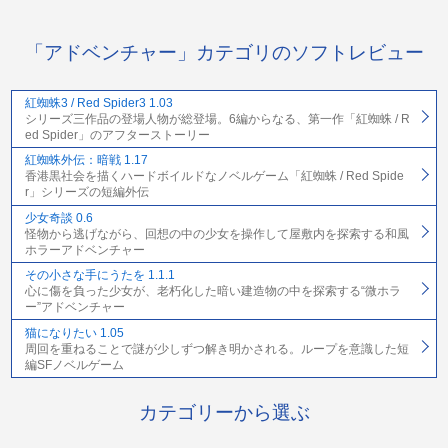
「アドベンチャー」カテゴリのソフトレビュー
紅蜘蛛3 / Red Spider3 1.03
シリーズ三作品の登場人物が総登場。6編からなる、第一作「紅蜘蛛 / R
ed Spider」のアフターストーリー
紅蜘蛛外伝：暗戦 1.17
香港黒社会を描くハードボイルドなノベルゲーム「紅蜘蛛 / Red Spide
r」シリーズの短編外伝
少女奇談 0.6
怪物から逃げながら、回想の中の少女を操作して屋敷内を探索する和風
ホラーアドベンチャー
その小さな手にうたを 1.1.1
心に傷を負った少女が、老朽化した暗い建造物の中を探索する“微ホラ
ー”アドベンチャー
猫になりたい 1.05
周回を重ねることで謎が少しずつ解き明かされる。ループを意識した短
編SFノベルゲーム
カテゴリーから選ぶ