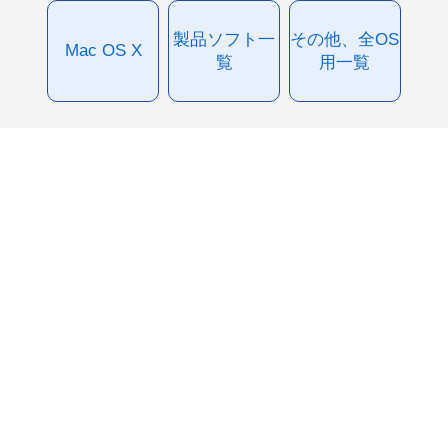
製品ソフト一
その他、全OS
Mac OS X
覧
用一覧