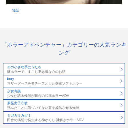
怪話
「ホラーアドベンチャー」カテゴリーの人気ランキ
ング
その小さな手にうたを
微ホラーで、すこし不思議な心のお話
bury
マザーグースをモチーフとした探索ソフトホラー
少女奇談
少女が語る怪談が舞台の和風ホラーADV
夢巫女子守歌
死んだことに気づいてない霊を成仏させる物語
ミガカミカガミ
田舎の病院で発生する神かくし 謎解きホラーADV