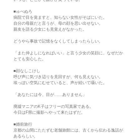
■ゅべぬろ
病院で目を覚ますと、知らない女性がそばにいた。
自分の母親だと言うが、母の顔を思い出せない。
親友を語る少女にも見覚えがなかった。
どうやら事故で記憶をなくしてしまったらしい。
「また仲よしになればいい」と言う少女の笑顔に、なぜだか
とても安心した。
■顔なしこけし
呼び声に気づき辺りを見回すが、何も見えない。
埃っぽい空気にむせていると、声が続いて囁いた。
「あなたには今、目が……ありません」
廃墟マニアのK子はフリーの写真家である。
今日はF県に撮影へやって来たはずだ。
■婚前旅行
京都の山間にたたずむ老舗旅館には、古くから伝わる逸話が
あるらしい。