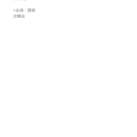
○企画・開発
法螺会