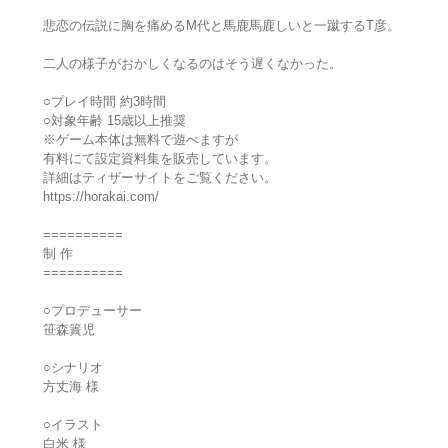
悲恋の伝説に胸を痛めるM代と馬鹿馬鹿しいと一蹴するT彦。
二人の様子がおかしくなるのはそう遅くなかった。
○プレイ時間 約3時間
○対象年齢 15歳以上推奨
※ゲーム本体は無料で遊べますが
有料にて設定資料集を販売しています。
詳細はティザーサイトをご覧ください。
https://horakai.com/
==========
制 作
==========
○プロデューサー
笹森簀児
○シナリオ
方丈海 様
○イラスト
白米 様