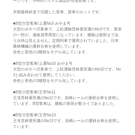
ージです。VRM5システム製品が別途必要です。
木曽森林鉄道で活躍した客車、貨車のセットです。
■B型大型客車/上運No3 みやま号
大型のボギー式客車で、上松運輸営林署所属のNo3です。客室
の一部が、連絡員専用室になっています。腰板は裾部まであ
り台枠は見えません。定期列車で運用されていました。日本
農林機械の運材台車を使用しています。
赤色と茶色の2種類をモデル化しています。
■B型大型客車/上運No10 みやま号
大型のボギー式客車で、上松運輸営林署所属のNo10です。No
3と組み合わせて運用してください。
赤色と茶色の2種類をモデル化しています。
■B型小型客車/王営No11
王滝営林署所属のNo11です。岩崎レールの運材台車を使用し
ています。B型客車は、腰板の形状が数タイプありました。
■B型大型客車/王営No13
王滝営林署所属のNo13です。岩崎レールの運材台車を使用し
ています。