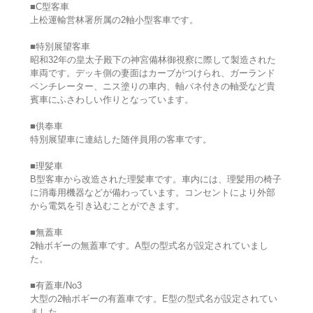
■C型客車
上松運輸営林署所属の2軸小型客車です。
■特別展望客車
昭和32年の皇太子殿下の神宮備林御視察に際して製造された
車両です。デッキ側の妻面はカーブがつけられ、ガーランド
ベンチレーター、ニス塗りの車内、軸バネ付きの軸受など貴
賓車にふさわしい作りとなっています。
■供奉車
特別展望車に連結した随伴員用の客車です。
■理髪車
B型客車から改造された理髪車です。車内には、理髪用の椅子
に消毒用機器などが備わっています。コンセントにより外部
から電気を引き込むことができます。
■無蓋車
2軸ボギーの無蓋車です。A型の型式名が設定されていまし
た。
■有蓋車/No3
大型の2軸ボギーの有蓋車です。E型の型式名が設定されてい
ました。