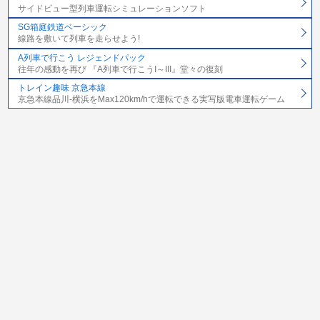
サイドビュー型列車運転シミュレーションソフト
SG箱庭鉄道ベーシック
線路を敷いて列車を走らせよう!
A列車で行こう レジェンドパック
往年の感動を再び 『A列車で行こうI～III』堂々の復刻
トレイン趣味 京急本線
京急本線品川-横浜をMax120km/hで運転できる実写版電車運転ゲーム