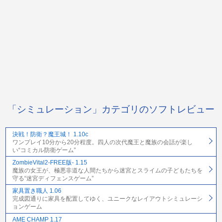
「シミュレーション」カテゴリのソフトレビュー
決戦！防衛？魔王城！ 1.10c
ワンプレイ10分から20分程度。四人の次代魔王と魔族の会話が楽し
い“コミカル防衛ゲーム”
ZombieVital2-FREE版- 1.15
魔族の女王が、極悪非道な人間たちから迷宮とスライムの子どもたちを
守る“迷宮ディフェンスゲーム”
家具置き職人 1.06
完成図通りに家具を配置してゆく、ユニークなレイアウトシミュレーシ
ョンゲーム
AME CHAMP 1.17