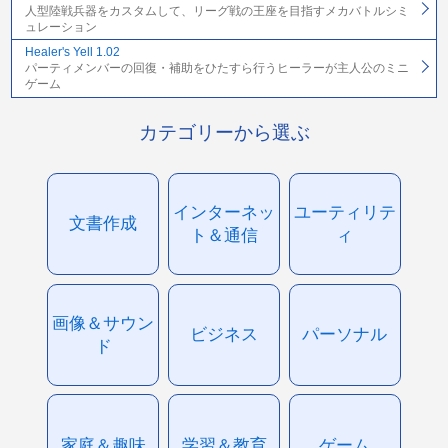
人型陸戦兵器をカスタムして、リーグ戦の王座を目指すメカバトルシミ
ュレーション
Healer's Yell 1.02
パーティメンバーの回復・補助をひたすら行うヒーラーが主人公のミニ
ゲーム
カテゴリーから選ぶ
インターネッ
ユーティリテ
文書作成
ト＆通信
ィ
画像＆サウン
ビジネス
パーソナル
ド
家庭＆趣味
学習＆教育
ゲーム