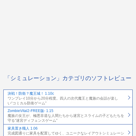
「シミュレーション」カテゴリのソフトレビュー
決戦！防衛？魔王城！ 1.10c
ワンプレイ10分から20分程度。四人の次代魔王と魔族の会話が楽し
い“コミカル防衛ゲーム”
ZombieVital2-FREE版- 1.15
魔族の女王が、極悪非道な人間たちから迷宮とスライムの子どもたちを
守る“迷宮ディフェンスゲーム”
家具置き職人 1.06
完成図通りに家具を配置してゆく、ユニークなレイアウトシミュレーシ