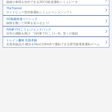
路線や車両を自作できる3DCG鉄道運転シミュレータ
TheTrains4
サイドビュー型列車運転シミュレーションソフト
SG箱庭鉄道ベーシック
線路を敷いて列車を走らせよう!
A列車で行こう レジェンドパック
往年の感動を再び 『A列車で行こうI～III』堂々の復刻
トレイン趣味 京急本線
京急本線品川-横浜をMax120km/hで運転できる実写版電車運転ゲーム