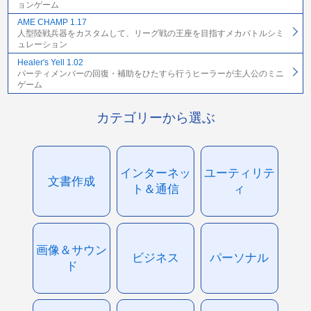
ョンゲーム
AME CHAMP 1.17
人型陸戦兵器をカスタムして、リーグ戦の王座を目指すメカバトルシミ
ュレーション
Healer's Yell 1.02
パーティメンバーの回復・補助をひたすら行うヒーラーが主人公のミニ
ゲーム
カテゴリーから選ぶ
インターネッ
ユーティリテ
文書作成
ト＆通信
ィ
画像＆サウン
ビジネス
パーソナル
ド