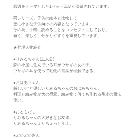
窓辺をテーマとした1セット四話が収録されています。
同シリーズ、子供の絵本と比較して
更に小さな子供向けの内容となっています。
その為、手軽に読めることをコンセプトにしており、
短く、楽しく、分かりやすくを重視しています。
★登場人物紹介
●りみるちゃん(主人公)
森の小屋に住んでいる耳がウサギの女の子。
ウサギの耳を使って動物の言葉が理解できる。
●おばあちゃん
厳しいけど優しいりみるちゃんのおばあちゃん。
料理と編み物が大の得意。編み物で何でも作れる毛糸の魔法
使い。
●おともだち
りみるちゃんの大好きなお友達。
りみるちゃんよりちょっと年上。
●ぷかぷかさん