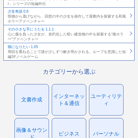
r」シリーズの短編外伝
少女奇談 0.6
怪物から逃げながら、回想の中の少女を操作して屋敷内を探索する和風
ホラーアドベンチャー
その小さな手にうたを 1.1.1
心に傷を負った少女が、老朽化した暗い建造物の中を探索する“微ホラ
ー”アドベンチャー
猫になりたい 1.05
周回を重ねることで謎が少しずつ解き明かされる。ループを意識した短
編SFノベルゲーム
カテゴリーから選ぶ
インターネッ
ユーティリテ
文書作成
ト＆通信
ィ
画像＆サウン
ビジネス
パーソナル
ド