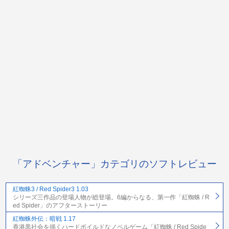
「アドベンチャー」カテゴリのソフトレビュー
紅蜘蛛3 / Red Spider3 1.03
シリーズ三作品の登場人物が総登場。6編からなる、第一作「紅蜘蛛 / R
ed Spider」のアフターストーリー
紅蜘蛛外伝：暗戦 1.17
香港黒社会を描くハードボイルドなノベルゲーム「紅蜘蛛 / Red Spide