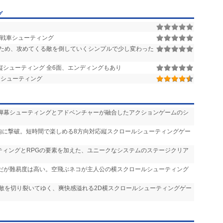
グ
 戦車シューティング
ため、攻めてくる敵を倒していくシンプルで少し変わった
縦シューティング 全6面、エンディングもあり
Dシューティング
 弾幕シューティングとアドベンチャーが融合したアクションゲームのシ
間内に撃破。短時間で楽しめる8方向対応縦スクロールシューティングゲー
ーティングとRPGの要素を加えた、ユニークなシステムのステージクリア
気だが難易度は高い。空飛ぶネコが主人公の横スクロールシューティング
で敵を切り裂いてゆく、爽快感溢れる2D横スクロールシューティングゲー