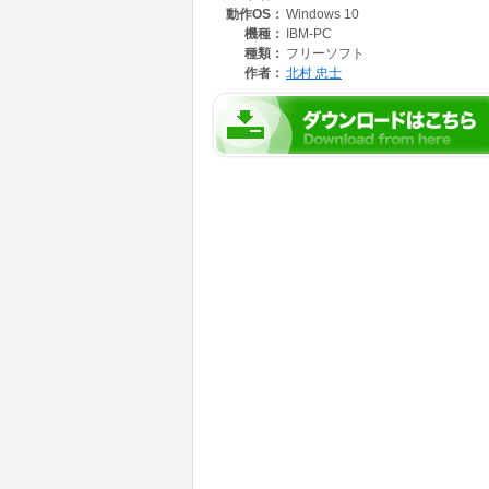
動作OS：
Windows 10
HTML5で制作した簡易2.1Dシューティング
機種：
IBM-PC
種類：
フリーソフト
ゲームアプリ!MP3サウンド対応版。
作者：
北村 忠士
Windows10対応の爽快なSFシューティング!
解凍後のフォルダー内の「canvasg001.html」
をダブルクリックするとゲーム画面が起動
します。
矢印キーで自機の移動、スペースキーで
ショットの発射。
Cキー、Vキー、Bキー、Nキー、Mキーでも
ショットの発射が可能です。
自機と6機オプションの6種ショットで敵
小型機、回転機動砲、戦闘機を撃墜する
爽快なSFシューティングゲーム!!
[操作方法]