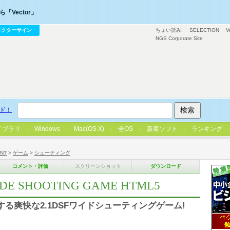
「Vector」
ベクターサイン
ちょい読み!
SELECTION
V
NGS Corporate Site
ド！
イブラリ
Windows
Mac(OS X)
全OS
新着ソフト
ランキング
/NT
>
ゲーム
>
シューティング
コメント・評価
スクリーンショット
ダウンロード
WIDE SHOOTING GAME HTML5
る爽快な2.1DSFワイドシューティングゲーム!