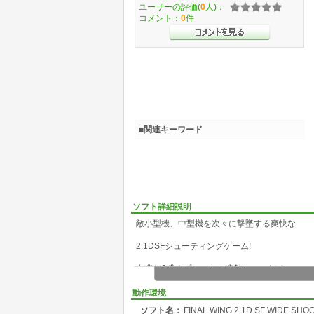
ユーザーの評価(
0
人)：
コメント：
0
件
■関連キーワード
ソフト詳細説明
敵小型機、中型機を次々に撃墜する爽快な
2.1DSFシューティングゲーム!
自機と6機オプションの連射ショットで
敵を撃墜する爽快なオンライン2.1D
動作環境
ソフト名：
FINAL WING 2.1D SF WIDE SH
シューティングゲーム!