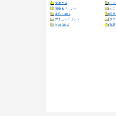
文書作成
イン
画像＆サウンド
ビジ
家庭＆趣味
学習
アミューズメント
プロ
Mac OS X
製品