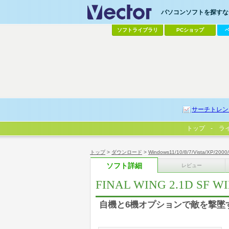
パソコンソフトを探すなら
ソフトライブラリ
PCショップ
サーチトレン
トップ
ラ
トップ
>
ダウンロード
>
Windows11/10/8/7/Vista/XP/2000
ソフト詳細
レビュー
FINAL WING 2.1D SF 
自機と6機オプションで敵を撃墜す