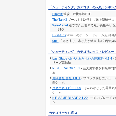
[矢印キー]で自機移動。
「シューティング」カテゴリーの人気ランキン
[スペースキー][C][V][B][N][M]で6種ショット。
[Q]で2.1D表示。
Blaynix
速攻・近接破壊STG
[W]で2D表示。
The Tank3
ブーストを駆使して敵を撃破せよ!
[A]でライトスクリーン表示。
[S]でノーマル表示。
WirePlanet
線でできた世界で丸い惑星を守る
[U][I]で縦スクロール画面の縮小。
STG
[O][P]で横スクロール画面の縮小。
D-STARS
90年代のアーケードゲーム風 弾幕
[L]でノーマル画面サイズに戻る。
0rca
「光と泳ぐ」水と光が織り成す幻想的3
[動作環境]
対応OS:Windows10
「シューティング」カテゴリのソフトレビュー
対応ブラウザー:IE11/Chrome/Fire Fox
/Opera/Edge
Last Stage -ありふれたホシの終末期- 4.1.4
-
CPU:Core i3/Core i5/Core i7
リーズ完結編
メモリー:2GB以上
PENETRATOR 1.03
- 巨大爆撃機を制限時
HDD:30MB以上の空き容量
ム
解像度:1366*768ドット
勇限会社 勇社 1.011
- ブロック崩しにシュ
グラフィックス:HDグラフィックス
型ゲーム
サウンド:FM音源
コネコネイビー 1.05
- ほんわかとした雰囲
[ホームページ]
ゲーム
RAYHAWK GAME WORLD
KIRISAME BLADE 2 1.22
- 一対のブレード
RAYHAWK STG COM
ム
LAYER RAY SHOOTING WORLD
カテゴリーから選ぶ