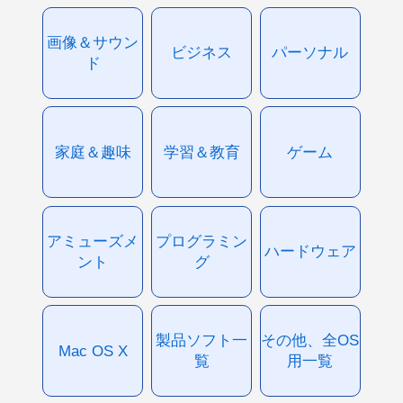
画像＆サウン
ビジネス
パーソナル
ド
家庭＆趣味
学習＆教育
ゲーム
アミューズメ
プログラミン
ハードウェア
ント
グ
製品ソフト一
その他、全OS
Mac OS X
覧
用一覧