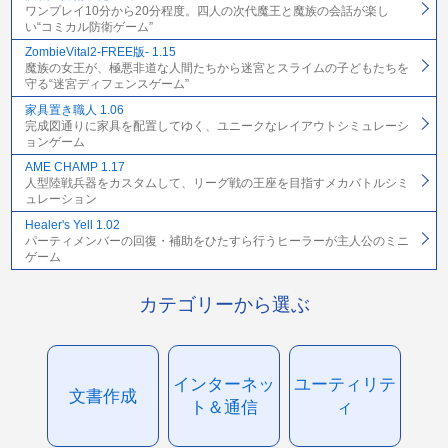
ワンプレイ10分から20分程度。四人の次代魔王と魔族の会話が楽し
い“コミカル防衛ゲーム”
ZombieVital2-FREE版- 1.15
魔族の女王が、極悪非道な人間たちから迷宮とスライムの子どもたちを
守る“迷宮ディフェンスゲーム”
家具置き職人 1.06
完成図通りに家具を配置してゆく、ユニークなレイアウトシミュレーシ
ョンゲーム
AME CHAMP 1.17
人型陸戦兵器をカスタムして、リーグ戦の王座を目指すメカバトルシミ
ュレーション
Healer's Yell 1.02
パーティメンバーの回復・補助をひたすら行うヒーラーが主人公のミニ
ゲーム
カテゴリーから選ぶ
インターネッ
ユーティリテ
文書作成
ト＆通信
ィ