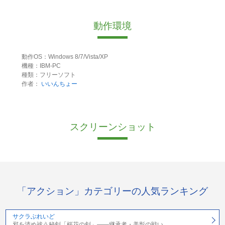
動作環境
動作OS：Windows 8/7/Vista/XP
機種：IBM-PC
種類：フリーソフト
作者：
いいんちょー
スクリーンショット
「アクション」カテゴリーの人気ランキング
サクラぶれいど
邪を清め祓う秘剣「桜花の剣」――継承者・美影の戦い