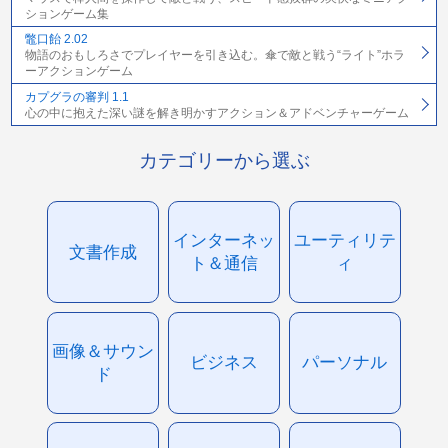
ションゲーム集
鼈口飴 2.02
物語のおもしろさでプレイヤーを引き込む。傘で敵と戦う“ライト”ホラ
ーアクションゲーム
カプグラの審判 1.1
心の中に抱えた深い謎を解き明かすアクション＆アドベンチャーゲーム
カテゴリーから選ぶ
インターネッ
ユーティリテ
文書作成
ト＆通信
ィ
画像＆サウン
ビジネス
パーソナル
ド