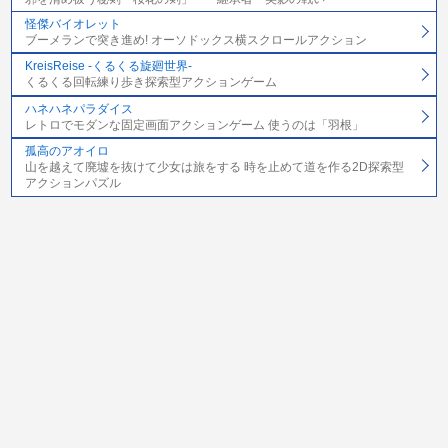
怪傑バイオレット
ブーメランで突き進め! オーソドックス横スクロールアクション
KreisReise -くるくる旋廻世界-
くるくる回転練り歩き探索型アクションゲーム
ハネハネパラダイス
レトロでモダンな固定画面アクションゲーム 使うのは「羽根」
孤高のアオイロ
山を越えて廃墟を抜けて少女は旅をする 時を止めて道を作る2D探索型
アクションパズル