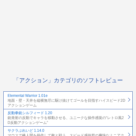
「アクション」カテゴリのソフトレビュー
Elemental Warrior 1.01e
地面・壁・天井を縦横無尽に駆け抜けてゴールを目指すハイスピード2D
アクションゲーム
反動拳銃シルフィード 1.20
銃発射の反動でキャラを移動させる、ユニークな操作感覚の“レトロ風2
D反動アクションゲーム”
サクラぶれいど 1.14.0
マウスで棒人間を操作して敵と戦う、スピード感抜群の爽快なミニアク