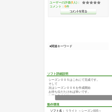
ユーザーの評価(
0
人)：
コメント：
0
件
■関連キーワード
ソフト詳細説明
シーズン００５はこれにて完成です。
そして
次はシーズン００６を作成開始
お待ち位だたければ幸いです。
お楽しみください。
動作環境
ソフト名：
リライト ～シーズン005～