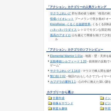
「アクション」カテゴリーの人気ランキング
サクラぶれいど
邪を清め祓う秘剣「桜花の剣
怪傑バイオレット
ブーメランで突き進め! オ
KreisReise -くるくる旋廻世界-
くるくる回転
ハネハネパラダイス
レトロでモダンな固定画
孤高のアオイロ
山を越えて廃墟を抜けて少女
ル
「アクション」カテゴリのソフトレビュー
Elemental Warrior 1.01e
- 地面・壁・天井
反動拳銃シルフィード 1.20
- 銃発射の反動
ゲーム”
サクラぶれいど 1.14.0
- マウスで棒人間を
鼈口飴 2.02
- 物語のおもしろさでプレイヤー
カプグラの審判 1.1
- 心の中に抱えた深い謎
カテゴリーから選ぶ
文書作成
イン
画像＆サウンド
ビジ
家庭＆趣味
学習