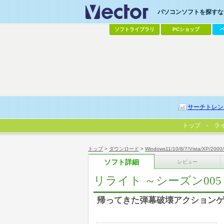
パソコンソフトを探すなら
ソフトライブラリ
PCショップ
サーチトレン
トップ
ラ
トップ
>
ダウンロード
>
Windows11/10/8/7/Vista/XP/2000
ソフト詳細
レビュー
リライト ～シーズン005
帰ってきた弾幕破壊アクション