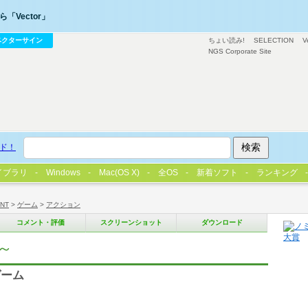
「Vector」
ベクターサイン
ちょい読み!
SELECTION
V
NGS Corporate Site
ド！
イブラリ
Windows
Mac(OS X)
全OS
新着ソフト
ランキング
/NT
>
ゲーム
>
アクション
コメント・評価
スクリーンショット
ダウンロード
～
ゲーム