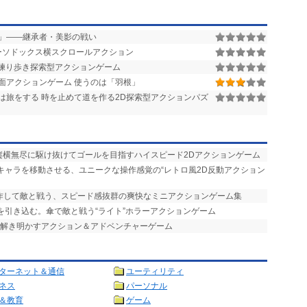
」――継承者・美影の戦い
ーソドックス横スクロールアクション
練り歩き探索型アクションゲーム
面アクションゲーム 使うのは「羽根」
は旅をする 時を止めて道を作る2D探索型アクションパズ
を縦横無尽に駆け抜けてゴールを目指すハイスピード2Dアクションゲーム
でキャラを移動させる、ユニークな操作感覚の“レトロ風2D反動アクション
操作して敵と戦う、スピード感抜群の爽快なミニアクションゲーム集
を引き込む。傘で敵と戦う“ライト”ホラーアクションゲーム
を解き明かすアクション＆アドベンチャーゲーム
ターネット＆通信
ユーティリティ
ネス
パーソナル
＆教育
ゲーム