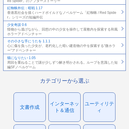
ed Spider」のアフターストーリー
紅蜘蛛外伝：暗戦 1.17
香港黒社会を描くハードボイルドなノベルゲーム「紅蜘蛛 / Red Spide
r」シリーズの短編外伝
少女奇談 0.6
怪物から逃げながら、回想の中の少女を操作して屋敷内を探索する和風
ホラーアドベンチャー
その小さな手にうたを 1.1.1
心に傷を負った少女が、老朽化した暗い建造物の中を探索する“微ホラ
ー”アドベンチャー
猫になりたい 1.05
周回を重ねることで謎が少しずつ解き明かされる。ループを意識した短
編SFノベルゲーム
カテゴリーから選ぶ
インターネッ
ユーティリテ
文書作成
ト＆通信
ィ