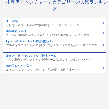
「推理アドベンチャー」カテゴリーの人気ランキン
グ
31日の彼
心持ちテキスト多めの探索謎解きアドベンチャーゲーム
神林家殺人事件
20XX年に実際に起きた悪夢のような殺人事件をゲームで追体験
Episode3 KOKUTOU - 御伽倶楽部 -
フルボイスで送る殺人でも脱出でもサスペンスでもない“日常ミステリ
ー”
消えた宝石!～デスクトップ推理ゲーム
マウス操作のデスクトップ推理ゲーム(コメントに攻略ヒント有り)
遺伝子レベルの殺意
30ものエンディングを持つ やり込み系・本格推理ゲーム