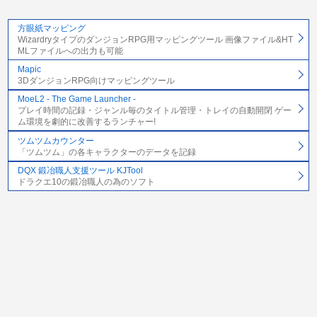
方眼紙マッピング
WizardryタイプのダンジョンRPG用マッピングツール 画像ファイル&HT
MLファイルへの出力も可能
Mapic
3DダンジョンRPG向けマッピングツール
MoeL2 - The Game Launcher -
プレイ時間の記録・ジャンル毎のタイトル管理・トレイの自動開閉 ゲー
ム環境を劇的に改善するランチャー!
ツムツムカウンター
「ツムツム」の各キャラクターのデータを記録
DQX 鍛冶職人支援ツール KJTool
ドラクエ10の鍛冶職人の為のソフト