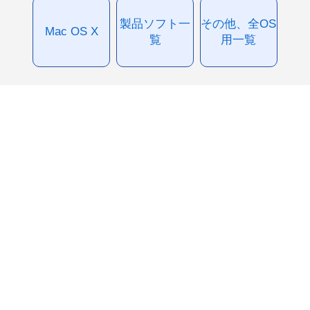
製品ソフト一
その他、全OS
Mac OS X
覧
用一覧