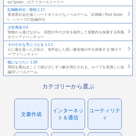
ed Spider」のアフターストーリー
紅蜘蛛外伝：暗戦 1.17
香港黒社会を描くハードボイルドなノベルゲーム「紅蜘蛛 / Red Spide
r」シリーズの短編外伝
少女奇談 0.6
怪物から逃げながら、回想の中の少女を操作して屋敷内を探索する和風
ホラーアドベンチャー
その小さな手にうたを 1.1.1
心に傷を負った少女が、老朽化した暗い建造物の中を探索する“微ホラ
ー”アドベンチャー
猫になりたい 1.05
周回を重ねることで謎が少しずつ解き明かされる。ループを意識した短
編SFノベルゲーム
カテゴリーから選ぶ
インターネッ
ユーティリテ
文書作成
ト＆通信
ィ