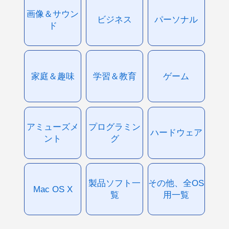
画像＆サウン
ビジネス
パーソナル
ド
家庭＆趣味
学習＆教育
ゲーム
アミューズメ
プログラミン
ハードウェア
ント
グ
製品ソフト一
その他、全OS
Mac OS X
覧
用一覧