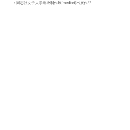
：同志社女子大学進級制作展[mediart]出展作品