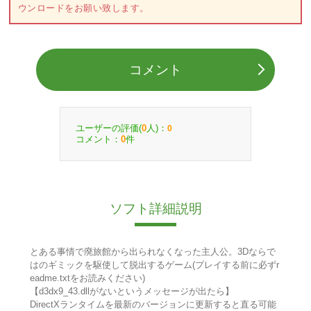
ウンロードをお願い致します。
コメント
ユーザーの評価(
人)：
0
0
コメント：
件
0
ソフト詳細説明
とある事情で廃旅館から出られなくなった主人公。3Dならで
はのギミックを駆使して脱出するゲーム(プレイする前に必ずr
eadme.txtをお読みください)
【d3dx9_43.dllがないというメッセージが出たら】
DirectXランタイムを最新のバージョンに更新すると直る可能