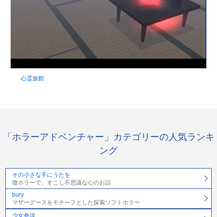
心霊旅館
「ホラーアドベンチャー」カテゴリーの人気ランキ
ング
その小さな手にうたを
微ホラーで、すこし不思議な心のお話
bury
マザーグースをモチーフとした探索ソフトホラー
少女奇談