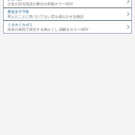
少女が語る怪談が舞台の和風ホラーADV
夢巫女子守歌
死んだことに気づいてない霊を成仏させる物語
ミガカミカガミ
田舎の病院で発生する神かくし 謎解きホラーADV