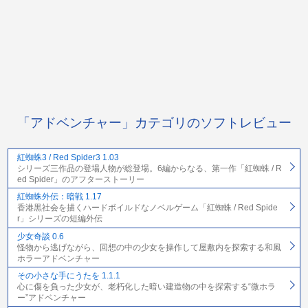
「アドベンチャー」カテゴリのソフトレビュー
紅蜘蛛3 / Red Spider3 1.03
シリーズ三作品の登場人物が総登場。6編からなる、第一作「紅蜘蛛 / R
ed Spider」のアフターストーリー
紅蜘蛛外伝：暗戦 1.17
香港黒社会を描くハードボイルドなノベルゲーム「紅蜘蛛 / Red Spide
r」シリーズの短編外伝
少女奇談 0.6
怪物から逃げながら、回想の中の少女を操作して屋敷内を探索する和風
ホラーアドベンチャー
その小さな手にうたを 1.1.1
心に傷を負った少女が、老朽化した暗い建造物の中を探索する“微ホラ
ー”アドベンチャー