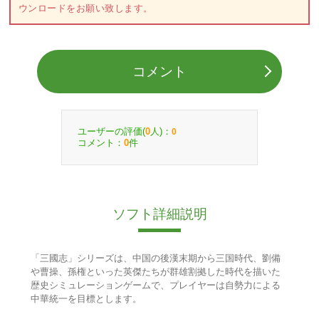
ウンロードをお願い致します。
コメント
ユーザーの評価(
人)：
0
0
コメント：
件
0
ソフト詳細説明
「三國志」シリーズは、中国の後漢末期から三国時代、劉備
や曹操、孫権といった英傑たちが群雄割拠した時代を描いた
歴史シミュレーションゲームで、プレイヤーは自勢力による
中華統一を目標とします。