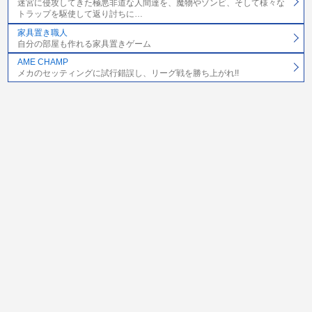
迷宮に侵攻してきた極悪非道な人間達を、魔物やゾンビ、そして様々な
トラップを駆使して返り討ちに…
家具置き職人
自分の部屋も作れる家具置きゲーム
AME CHAMP
メカのセッティングに試行錯誤し、リーグ戦を勝ち上がれ!!