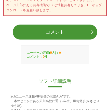
ページ上部にある共有機能でPCと情報共有して頂き、PCからダ
ウンロードをお願い致します。
コメント
ユーザーの評価(
人)：
0
0
コメント：
件
0
ソフト詳細説明
2chニュース速報VIP板発の恋愛ADVです。
日本のどこかにある天川高校に通う2年生、風鳥遊歩(かざとり
ゆうほ)。