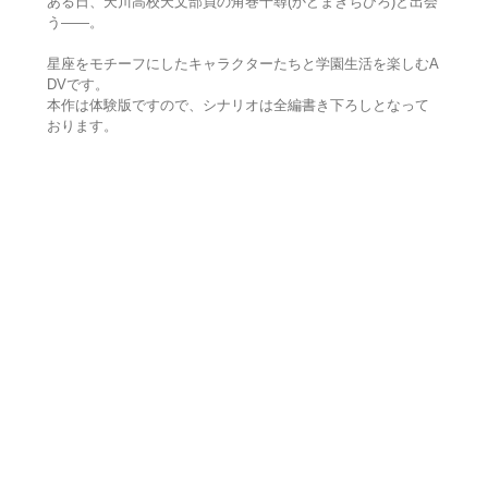
ある日、天川高校天文部員の角巻千尋(かどまきちひろ)と出会
う――。
星座をモチーフにしたキャラクターたちと学園生活を楽しむA
DVです。
本作は体験版ですので、シナリオは全編書き下ろしとなって
おります。