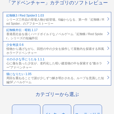
「アドベンチャー」カテゴリのソフトレビュー
紅蜘蛛3 / Red Spider3 1.03
シリーズ三作品の登場人物が総登場。6編からなる、第一作「紅蜘蛛 / R
ed Spider」のアフターストーリー
紅蜘蛛外伝：暗戦 1.17
香港黒社会を描くハードボイルドなノベルゲーム「紅蜘蛛 / Red Spide
r」シリーズの短編外伝
少女奇談 0.6
怪物から逃げながら、回想の中の少女を操作して屋敷内を探索する和風
ホラーアドベンチャー
その小さな手にうたを 1.1.1
心に傷を負った少女が、老朽化した暗い建造物の中を探索する“微ホラ
ー”アドベンチャー
猫になりたい 1.05
周回を重ねることで謎が少しずつ解き明かされる。ループを意識した短
編SFノベルゲーム
カテゴリーから選ぶ