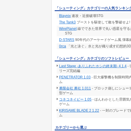
「シューティング」カテゴリーの人気ランキン
Blaynix
速攻・近接破壊STG
The Tank3
ブーストを駆使して敵を撃破せよ!
WirePlanet
線でできた世界で丸い惑星を守る
STG
D-STARS
90年代のアーケードゲーム風 弾幕
0rca
「光と泳ぐ」水と光が織り成す幻想的3
「シューティング」カテゴリのソフトレビュー
Last Stage -ありふれたホシの終末期- 4.1.4
-
リーズ完結編
PENETRATOR 1.03
- 巨大爆撃機を制限時
ム
勇限会社 勇社 1.011
- ブロック崩しにシュ
型ゲーム
コネコネイビー 1.05
- ほんわかとした雰囲
ゲーム
KIRISAME BLADE 2 1.22
- 一対のブレード
ム
カテゴリーから選ぶ