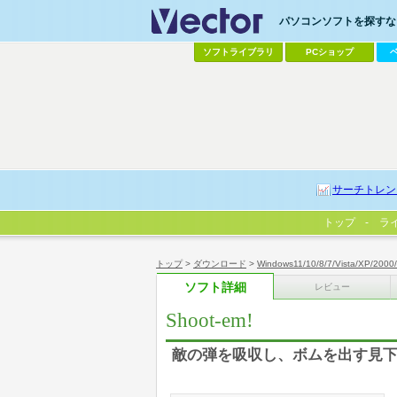
パソコンソフトを探すなら
ソフトライブラリ
PCショップ
サーチトレン
トップ
ラ
トップ
>
ダウンロード
>
Windows11/10/8/7/Vista/XP/2000
ソフト詳細
レビュー
Shoot-em!
敵の弾を吸収し、ボムを出す見