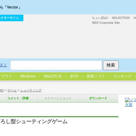
「Vector」
ベクターサイン
ちょい読み!
SELECTION
V
NGS Corporate Site
ド！
イブラリ
Windows
Mac(OS X)
全OS
新着ソフト
ランキング
/NT
>
ゲーム
>
シューティング
コメント・評価
スクリーンショット
ダウンロード
下ろし型シューティングゲーム