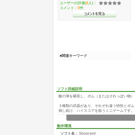
ユーザーの評価(
0
人)：
コメント：
0
件
■関連キーワード
ソフト詳細説明
敵の弾を吸収し、ボム（またはそれっぽい物）
３種類の武器があり、それぞれ違う特性とボム
倒し続け、ハイスコアを狙うミニゲームです。
動作環境
ソフト名：
Shoot-em!