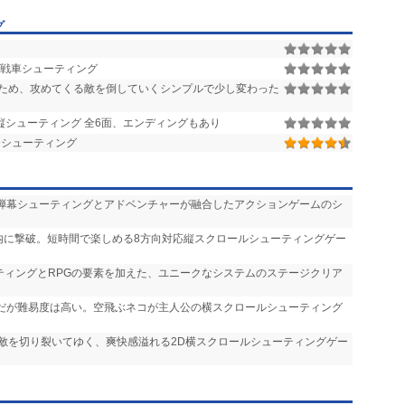
グ
 戦車シューティング
ため、攻めてくる敵を倒していくシンプルで少し変わった
縦シューティング 全6面、エンディングもあり
Dシューティング
 弾幕シューティングとアドベンチャーが融合したアクションゲームのシ
間内に撃破。短時間で楽しめる8方向対応縦スクロールシューティングゲー
ーティングとRPGの要素を加えた、ユニークなシステムのステージクリア
気だが難易度は高い。空飛ぶネコが主人公の横スクロールシューティング
で敵を切り裂いてゆく、爽快感溢れる2D横スクロールシューティングゲー