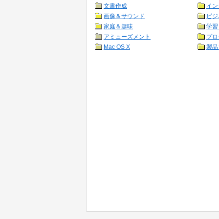
文書作成
イン
画像＆サウンド
ビジ
家庭＆趣味
学習
アミューズメント
プロ
Mac OS X
製品