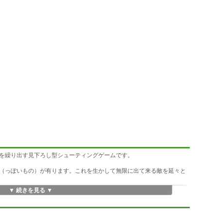
を繰り出す見下ろし型シューティングゲームです。
（っぽいもの）が有ります。これを生かして無限に出て来る敵を延々と
▼ 続きを見る ▼