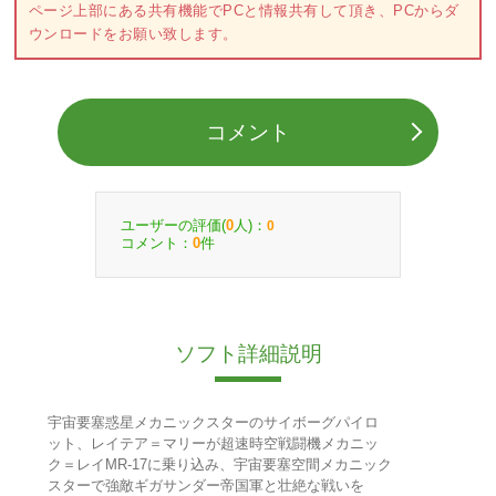
ページ上部にある共有機能でPCと情報共有して頂き、PCからダ
ウンロードをお願い致します。
コメント
ユーザーの評価(
人)：
0
0
コメント：
件
0
ソフト詳細説明
宇宙要塞惑星メカニックスターのサイボーグパイロ
ット、レイテア＝マリーが超速時空戦闘機メカニッ
ク＝レイMR-17に乗り込み、宇宙要塞空間メカニック
スターで強敵ギガサンダー帝国軍と壮絶な戦いを