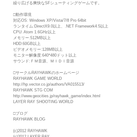
繰り広げる爽快なSFシューティングゲームです。
□動作環境
対応OS: Windows XP/Vista/7/8 Pro 64bit
ランタイム:DirectX9.0以上、.NET Framework4.5以上
CPU: Atom 1.6GHz以上
メモリー:512MB以上
HDD:60GB以上
ビデオメモリー:128MB以上
モニター解像度:640*480ドット以上
サウンド:ＦＭ音源、ＭＩＤＩ音源
□サークルRAYHAWKのホームページ
RAYHAWK GAME WORLD
http://hp.vector.co.jp/authors/VA015513/
RAYHAWK STG COM
http://www.geocities.jp/rayhawk_game/index.html
LAYER RAY SHOOTING WORLD
□ブログ
RAYHAWK BLOG
(c)2012 RAYHAWK
(c)2012 LAYER RAY