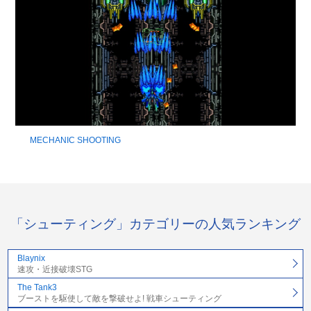
MECHANIC SHOOTING
「シューティング」カテゴリーの人気ランキング
Blaynix
速攻・近接破壊STG
The Tank3
ブーストを駆使して敵を撃破せよ! 戦車シューティング