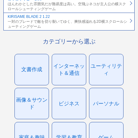
ほんわかとした雰囲気だが難易度は高い。空飛ぶネコが主人公の横スク
ロールシューティングゲーム
KIRISAME BLADE 2 1.22
一対のブレードで敵を切り裂いてゆく、爽快感溢れる2D横スクロールシ
ューティングゲーム
カテゴリーから選ぶ
インターネッ
ユーティリテ
文書作成
ト＆通信
ィ
画像＆サウン
ビジネス
パーソナル
ド
家庭＆趣味
学習＆教育
ゲーム