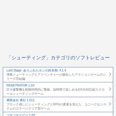
「シューティング」カテゴリのソフトレビュー
Last Stage -ありふれたホシの終末期- 4.1.4
弾幕シューティングとアドベンチャーが融合したアクションゲームのシ
リーズ完結編
PENETRATOR 1.03
巨大爆撃機を制限時間内に撃破。短時間で楽しめる8方向対応縦スクロ
ールシューティングゲーム
勇限会社 勇社 1.011
ブロック崩しにシューティングとRPGの要素を加えた、ユニークなシス
テムのステージクリア型ゲーム
コネコネイビー 1.05