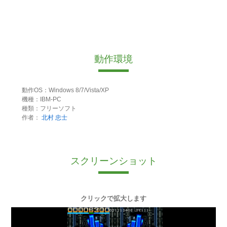
動作環境
動作OS：Windows 8/7/Vista/XP
機種：IBM-PC
種類：フリーソフト
作者：
北村 忠士
スクリーンショット
クリックで拡大します