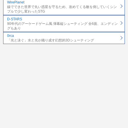
WirePlanet
線でできた世界で丸い惑星を守るため、攻めてくる敵を倒していくシン
プルで少し変わったSTG
D-STARS
90年代のアーケードゲーム風 弾幕縦シューティング 全6面、エンディン
グもあり
0rca
「光と泳ぐ」水と光が織り成す幻想的3Dシューティング