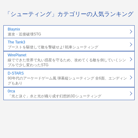
「シューティング」カテゴリーの人気ランキング
Blaynix
速攻・近接破壊STG
The Tank3
ブーストを駆使して敵を撃破せよ! 戦車シューティング
WirePlanet
線でできた世界で丸い惑星を守るため、攻めてくる敵を倒していくシン
プルで少し変わったSTG
D-STARS
90年代のアーケードゲーム風 弾幕縦シューティング 全6面、エンディン
グもあり
0rca
「光と泳ぐ」水と光が織り成す幻想的3Dシューティング