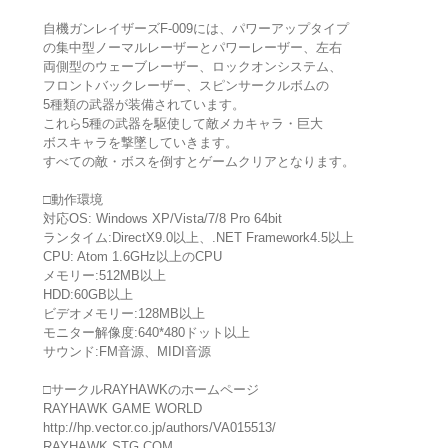
自機ガンレイザーズF-009には、パワーアップタイプ
の集中型ノーマルレーザーとパワーレーザー、左右
両側型のウェーブレーザー、ロックオンシステム、
フロントバックレーザー、スピンサークルボムの
5種類の武器が装備されています。
これら5種の武器を駆使して敵メカキャラ・巨大
ボスキャラを撃墜していきます。
すべての敵・ボスを倒すとゲームクリアとなります。
□動作環境
対応OS: Windows XP/Vista/7/8 Pro 64bit
ランタイム:DirectX9.0以上、.NET Framework4.5以上
CPU: Atom 1.6GHz以上のCPU
メモリー:512MB以上
HDD:60GB以上
ビデオメモリー:128MB以上
モニター解像度:640*480ドット以上
サウンド:FM音源、MIDI音源
□サークルRAYHAWKのホームページ
RAYHAWK GAME WORLD
http://hp.vector.co.jp/authors/VA015513/
RAYHAWK STG COM