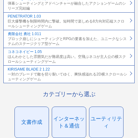
弾幕シューティングとアドベンチャーが融合したアクションゲームのシ
リーズ完結編
PENETRATOR 1.03
巨大爆撃機を制限時間内に撃破。短時間で楽しめる8方向対応縦スクロ
ールシューティングゲーム
勇限会社 勇社 1.011
ブロック崩しにシューティングとRPGの要素を加えた、ユニークなシス
テムのステージクリア型ゲーム
コネコネイビー 1.05
ほんわかとした雰囲気だが難易度は高い。空飛ぶネコが主人公の横スク
ロールシューティングゲーム
KIRISAME BLADE 2 1.22
一対のブレードで敵を切り裂いてゆく、爽快感溢れる2D横スクロールシ
ューティングゲーム
カテゴリーから選ぶ
インターネッ
ユーティリテ
文書作成
ト＆通信
ィ