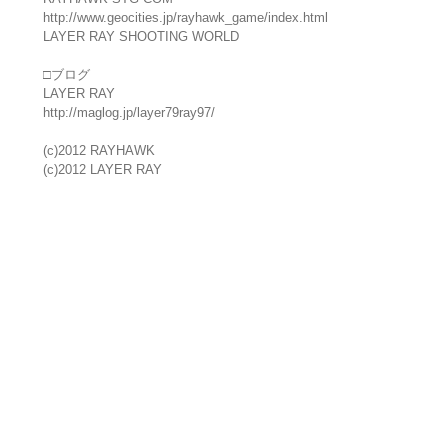
http://www.geocities.jp/rayhawk_game/index.html
LAYER RAY SHOOTING WORLD
□ブログ
LAYER RAY
http://maglog.jp/layer79ray97/
(c)2012 RAYHAWK
(c)2012 LAYER RAY