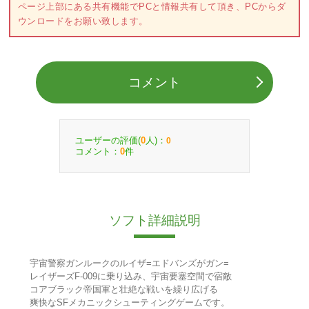
ページ上部にある共有機能でPCと情報共有して頂き、PCからダ
ウンロードをお願い致します。
コメント
ユーザーの評価(
人)：
0
0
コメント：
件
0
ソフト詳細説明
宇宙警察ガンルークのルイザ=エドバンズがガン=
レイザーズF-009に乗り込み、宇宙要塞空間で宿敵
コアブラック帝国軍と壮絶な戦いを繰り広げる
爽快なSFメカニックシューティングゲームです。