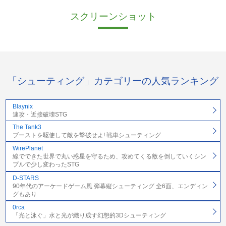
スクリーンショット
「シューティング」カテゴリーの人気ランキング
Blaynix
速攻・近接破壊STG
The Tank3
ブーストを駆使して敵を撃破せよ! 戦車シューティング
WirePlanet
線でできた世界で丸い惑星を守るため、攻めてくる敵を倒していくシン
プルで少し変わったSTG
D-STARS
90年代のアーケードゲーム風 弾幕縦シューティング 全6面、エンディン
グもあり
0rca
「光と泳ぐ」水と光が織り成す幻想的3Dシューティング