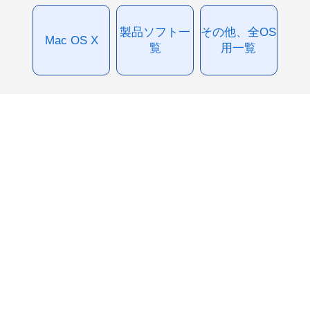
製品ソフト一
その他、全OS
Mac OS X
覧
用一覧