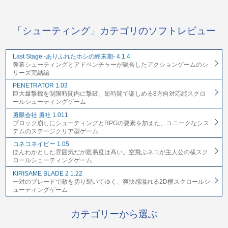
「シューティング」カテゴリのソフトレビュー
Last Stage -ありふれたホシの終末期- 4.1.4
弾幕シューティングとアドベンチャーが融合したアクションゲームのシ
リーズ完結編
PENETRATOR 1.03
巨大爆撃機を制限時間内に撃破。短時間で楽しめる8方向対応縦スクロ
ールシューティングゲーム
勇限会社 勇社 1.011
ブロック崩しにシューティングとRPGの要素を加えた、ユニークなシス
テムのステージクリア型ゲーム
コネコネイビー 1.05
ほんわかとした雰囲気だが難易度は高い。空飛ぶネコが主人公の横スク
ロールシューティングゲーム
KIRISAME BLADE 2 1.22
一対のブレードで敵を切り裂いてゆく、爽快感溢れる2D横スクロールシ
ューティングゲーム
カテゴリーから選ぶ