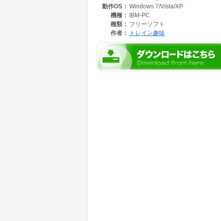
動作OS：
Windows 7/Vista/XP
綿密な取材による実時間・実ダイヤにこだわっ
機種：
IBM-PC
・朝ラッシュの快速鳳行きは、2分前発車の普
種類：
フリーソフト
さい。
作者：
トレイン趣味
信号は視認できた時点で最大3つ先まで表示し
・1分間無操作時にはEBブザーが鳴りますの
・普通電車運転時にある特定条件を満たすと、
・列車すれ違い音再現はさらに進化、自列車の
も再現。