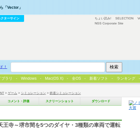
「Vector」
ベクターサイン
ちょい読み!
SELECTION
V
NGS Corporate Site
ド！
イブラリ
Windows
Mac(OS X)
全OS
新着ソフト
ランキング
/NT
>
ゲーム
>
シミュレーション
>
鉄道シミュレーション
コメント・評価
スクリーンショット
ダウンロード
線天王寺～堺市間を5つのダイヤ・3種類の車両で運転