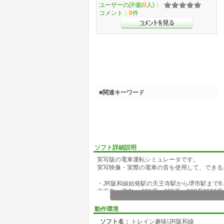
ユーザーの評価(
0
人)：
コメント：
0
件
■関連キーワード
ソフト詳細説明
実写版の電車運転シミュレータです。
実写映像・実際の電車の音を使用して、できる
・JR阪和線始発駅の天王寺駅から堺市駅まで8
天王寺～堺市 -> 221系・205系・223系250
美章園～我孫子町の上り・下り -> 205系普通
運転区間:天王寺 - 美章園 - 南田辺 - 鶴ヶ丘 - 長居
動作環境
ソフト名：
トレイン趣味!JR阪和線
・シリーズ最多となる5種類の運転ダイヤを用意