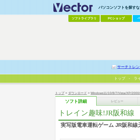
パソコンソフトを探すなら
ソフトライブラリ
PCショップ
サーチトレン
トップ
ラ
トップ
>
ダウンロード
>
Windows11/10/8/7/Vista/XP/2000
ソフト詳細
レビュー
トレイン趣味!JR阪和線
実写版電車運転ゲーム JR阪和