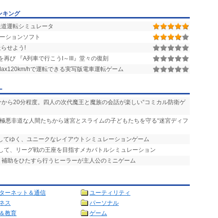
ンキング
鉄道運転シミュレータ
ーションソフト
らせよう!
再び 『A列車で行こうI～III』堂々の復刻
ax120km/hで運転できる実写版電車運転ゲーム
ー
0分から20分程度。四人の次代魔王と魔族の会話が楽しい“コミカル防衛ゲ
、極悪非道な人間たちから迷宮とスライムの子どもたちを守る“迷宮ディフ
置してゆく、ユニークなレイアウトシミュレーションゲーム
ムして、リーグ戦の王座を目指すメカバトルシミュレーション
復・補助をひたすら行うヒーラーが主人公のミニゲーム
ターネット＆通信
ユーティリティ
ネス
パーソナル
＆教育
ゲーム