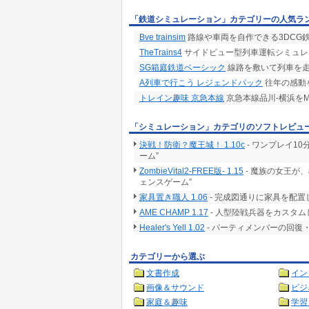
「鉄道シミュレーション」カテゴリーの人気ラ
Bve trainsim
路線や車両を自作できる3DCG
TheTrains4
サイドビュー型列車運転シミュレ
SG箱庭鉄道ベーシック
線路を敷いて列車を走
A列車で行こう レジェンドパック
往年の感動を
トレイン趣味 京急本線
京急本線品川-横浜をM
「シミュレーション」カテゴリのソフトレビュ
決戦！防衛？魔王城！ 1.10c
- ワンプレイ1
ーム”
ZombieVital2-FREE版- 1.15
- 魔族の女王が
ェンスゲーム”
家具置き職人 1.06
- 完成図通りに家具を配
AME CHAMP 1.17
- 人型陸戦兵器をカスタ
Healer's Yell 1.02
- パーティメンバーの回
カテゴリーから選ぶ
文書作成
イン
画像＆サウンド
ビジ
家庭＆趣味
学習