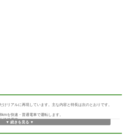
だけリアルに再現しています。主な内容と特長は次のとおりです。
.8kmを快速・普通電車で運転します。
0番台快速電車
▼ 続きを見る ▼
電車
 - 我孫子町 - 杉本町 - 浅香 - 堺市
、シリーズ初の上下線両方の運転(普通電車のみ)を再現!