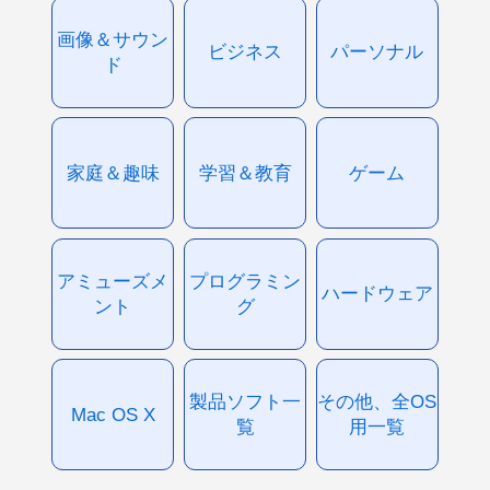
画像＆サウン
ビジネス
パーソナル
ド
家庭＆趣味
学習＆教育
ゲーム
アミューズメ
プログラミン
ハードウェア
ント
グ
製品ソフト一
その他、全OS
Mac OS X
覧
用一覧