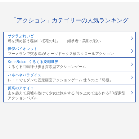
「アクション」カテゴリーの人気ランキング
サクラぶれいど
邪を清め祓う秘剣「桜花の剣」――継承者・美影の戦い
怪傑バイオレット
ブーメランで突き進め! オーソドックス横スクロールアクション
KreisReise -くるくる旋廻世界-
くるくる回転練り歩き探索型アクションゲーム
ハネハネパラダイス
レトロでモダンな固定画面アクションゲーム 使うのは「羽根」
孤高のアオイロ
山を越えて廃墟を抜けて少女は旅をする 時を止めて道を作る2D探索型
アクションパズル