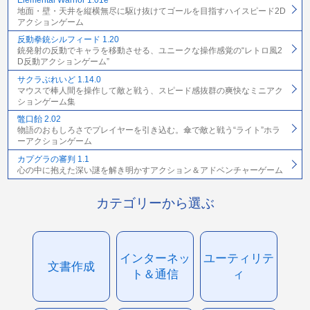
地面・壁・天井を縦横無尽に駆け抜けてゴールを目指すハイスピード2D
アクションゲーム
反動拳銃シルフィード 1.20
銃発射の反動でキャラを移動させる、ユニークな操作感覚の“レトロ風2
D反動アクションゲーム”
サクラぶれいど 1.14.0
マウスで棒人間を操作して敵と戦う、スピード感抜群の爽快なミニアク
ションゲーム集
鼈口飴 2.02
物語のおもしろさでプレイヤーを引き込む。傘で敵と戦う“ライト”ホラ
ーアクションゲーム
カプグラの審判 1.1
心の中に抱えた深い謎を解き明かすアクション＆アドベンチャーゲーム
カテゴリーから選ぶ
インターネッ
ユーティリテ
文書作成
ト＆通信
ィ